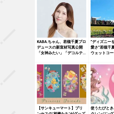
KABA.ちゃん、若槻千夏プロ
”ディズニー
デュースの新宣材写真公開
愛さ”若槻千
「女神みたい」「デコルテ...
ウェットコー
ーラ...
【サンキューマート】プリ
使うたびとき
ンセスの"相棒たち"がグッズ
クレンジング