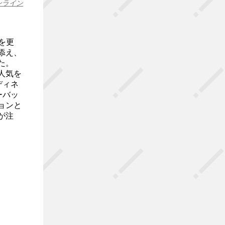
ンライン
mを更
添え、
た。
人気を
ディネ
ーバッ
ョンと
が注