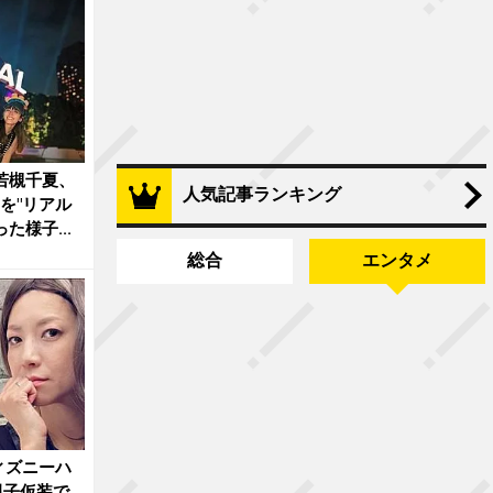
｣若槻千夏、
人気記事ランキング
を"リアル
た様子...
総合
エンタメ
ディズニーハ
親子仮装で