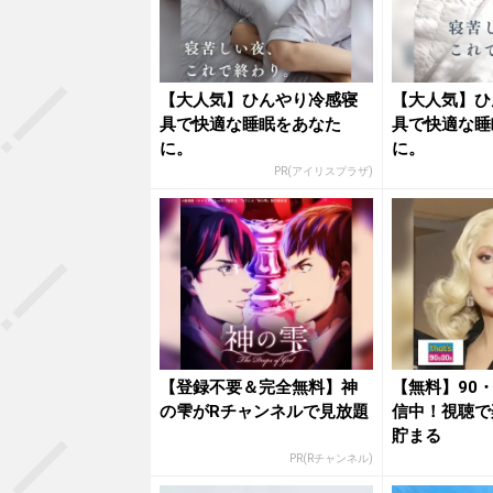
【大人気】ひんやり冷感寝
【大人気】ひ
具で快適な睡眠をあなた
具で快適な睡
に。
に。
PR(アイリスプラザ)
【登録不要＆完全無料】神
【無料】90
の雫がRチャンネルで見放題
信中！視聴で
貯まる
PR(Rチャンネル)