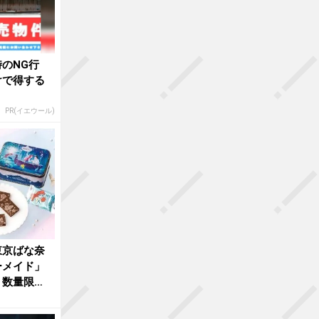
のNG行
けで得する
PR(イエウール)
東京ばな奈
ーメイド」
。数量限