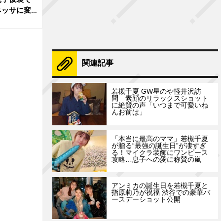
ネッサに変
関連記事
若槻千夏 GW星のや軽井沢訪
問 素顔のリラックスショット
に絶賛の声「いつまで可愛いね
んお前は」
「本当に最高のママ」若槻千夏
が贈る“最強の誕生日”が凄すぎ
る！マイクラ装飾にワンピース
攻略…息子への愛に称賛の嵐
アンミカの誕生日を若槻千夏と
指原莉乃が祝福 渋谷での豪華バ
ースデーショット公開