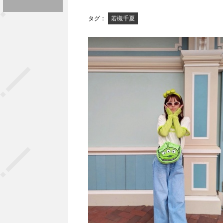
タグ：
若槻千夏