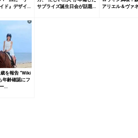
イド』デザイ
サプライズ誕生日会が話題
アリエル＆ヴァ
に「ひ...
身
を報告 “Wiki
2回も年齢確認にフ
...