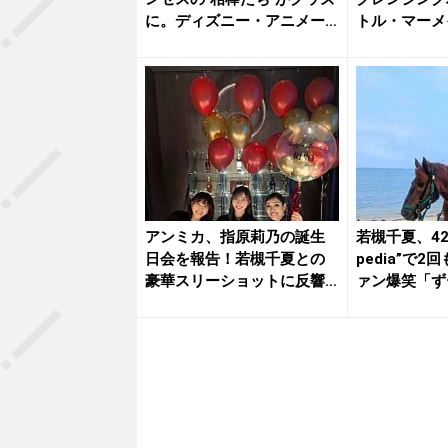
に。ディズニー・アニメー
トル・マーメ
ショ...
ンが数...
アンミカ、指原莉乃の誕生
若槻千夏、42歳
日会を報告！若槻千夏との
pedia”で
豪華スリーショットに反響
ァン爆笑「ずー
「ハッピ...