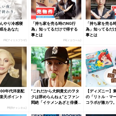
んやり冷感寝
「持ち家を売る時のNG行
「持ち家を売る時
眠をあなた
為」知ってるだけで得する
為」知ってるだ
事とは
事とは
PR(アイリスプラザ)
PR(イエウール)
・00年代洋楽配
”これだから犬飼貴丈のヲタ
【ディズニー】
楽天ポイント
クは辞めらんねぇ”とファン
の「リトル・マ
悶絶「イケメンあざと俳優
コラボが激カワ
の世...
定、ショッ...
PR(Rチャンネル)