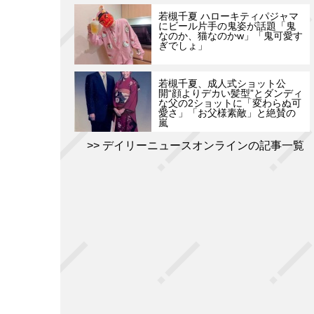
若槻千夏 ハローキティパジャマ
にビール片手の鬼姿が話題「鬼
なのか、猫なのかw」「鬼可愛す
ぎでしょ」
若槻千夏、成人式ショット公
開“顔よりデカい髪型”とダンディ
な父の2ショットに「変わらぬ可
愛さ」「お父様素敵」と絶賛の
嵐
デイリーニュースオンラインの記事一覧