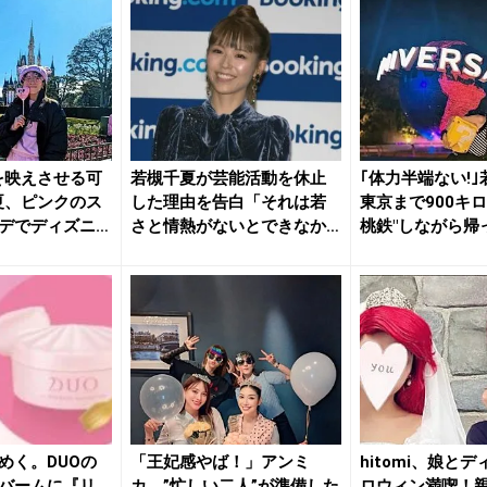
を映えさせる可
若槻千夏が芸能活動を休止
｢体力半端ない!
夏、ピンクのス
した理由を告白「それは若
東京まで900キロ
デでディズニ
さと情熱がないとできなか
桃鉄"しながら帰っ
った」
めく。DUOの
「王妃感やば！」アンミ
hitomi、娘と
バームに『リ
カ、”忙しい二人”が準備した
ロウィン満喫！