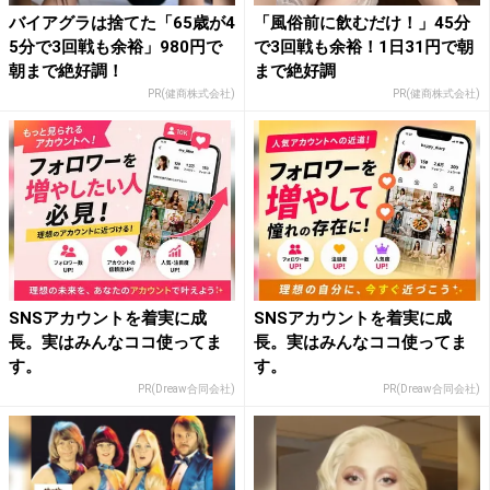
バイアグラは捨てた「65歳が4
「風俗前に飲むだけ！」45分
5分で3回戦も余裕」980円で
で3回戦も余裕！1日31円で朝
朝まで絶好調！
まで絶好調
PR(健商株式会社)
PR(健商株式会社)
SNSアカウントを着実に成
SNSアカウントを着実に成
長。実はみんなココ使ってま
長。実はみんなココ使ってま
す。
す。
PR(Dreaw合同会社)
PR(Dreaw合同会社)