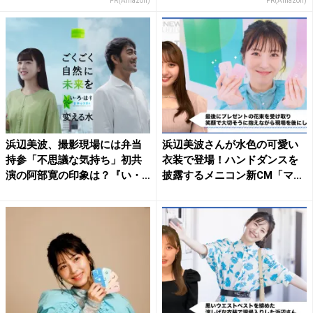
PR(Amazon)
PR(Amazon)
浜辺美波、撮影現場には弁当
浜辺美波さんが水色の可愛い
持参「不思議な気持ち」初共
衣装で登場！ハンドダンスを
演の阿部寛の印象は？『い・
披露するメニコン新CM「マ
ろ...
ジ...