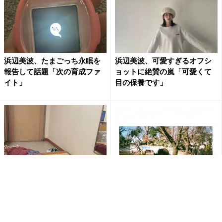
浜辺美波、たまごっち永眠を
浜辺美波、可愛すぎるオフシ
報告して話題「次の育成ファ
ョットに絶賛の嵐「可愛くて
イト」
目の保養です」
浜辺美波、倒れ込むように眠
浜辺美波、ロケジャン姿のオ
る姿が話題「超キュート」
フショットに絶賛の嵐「ビジ
「めっちゃ可愛すぎる」
ュ良すぎ」