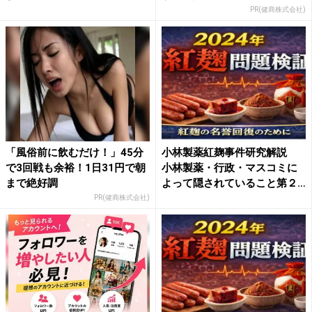
「紅...
PR(健商株式会社)
「風俗前に飲むだけ！」45分
小林製薬紅麹事件研究解説
で3回戦も余裕！1日31円で朝
小林製薬・行政・マスコミに
まで絶好調
よって隠されていること第２
弾...
PR(健商株式会社)