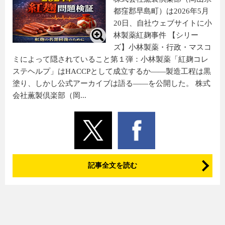
都窪郡早島町）は2026年5月
20日、自社ウェブサイトに小
林製薬紅麹事件 【シリー
ズ】小林製薬・行政・マスコ
ミによって隠されていること第１弾：小林製薬「紅麹コレ
ステヘルプ」はHACCPとして成立するか――製造工程は黒
塗り、しかし公式アーカイブは語る――を公開した。 株式
会社薫製倶楽部（岡...
記事全文を読む