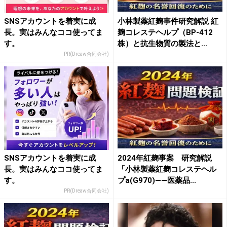
SNSアカウントを着実に成
小林製薬紅麹事件研究解説 紅
長。実はみんなココ使ってま
麹コレステヘルプ（BP-412
す。
株）と抗生物質の製法と...
PR(Dreaw合同会社)
SNSアカウントを着実に成
2024年紅麹事案 研究解説
長。実はみんなココ使ってま
「小林製薬紅麹コレステヘル
す。
プa(G970)——医薬品...
PR(Dreaw合同会社)