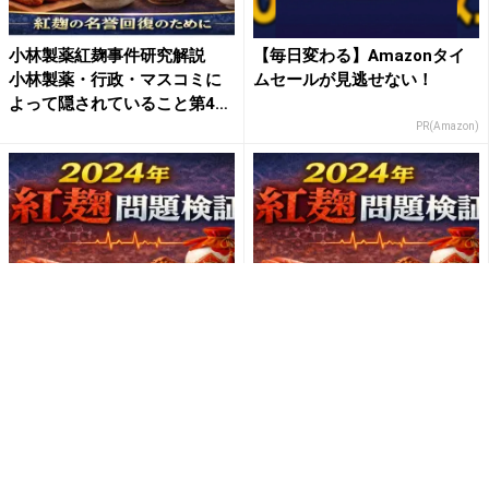
小林製薬紅麹事件研究解説
【毎日変わる】Amazonタイ
小林製薬・行政・マスコミに
ムセールが見逃せない！
よって隠されていること第4
弾...
PR(Amazon)
小林製薬紅麹事件研究解説
小林製薬紅麹事件研究解説 誤
プベルル酸に関する意思決定
った正義感が紅麹市場を破壊
は未実施と回答、 一方、対
したFDA裁判・食薬区分2...
応...