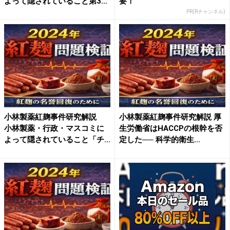
よって隠されていること第3
要！
弾...
PR(Rチャンネル)
小林製薬紅麹事件研究解説
小林製薬紅麹事件研究解説 厚
小林製薬・行政・マスコミに
生労働省はHACCPの根幹を否
よって隠されていること「チ
定した── 科学的衛生...
ワ...