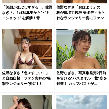
「笑顔がまぶしすぎる…」佐野
佐野なぎさ「おはよう」の一
なぎさ、1st写真集から“ビキ
枚が破壊力抜群 美ボディあら
ニショット”を解禁！青...
わなランジェリー姿にファン...
佐野なぎさ「色々すごい！」
佐野なぎさ、写真集発売2日前
と自画自賛！ファン失神の“衝
を告げる“バスタオル一枚”姿を
撃ランジェリー”姿に1.8...
解禁！Iカップバストが...