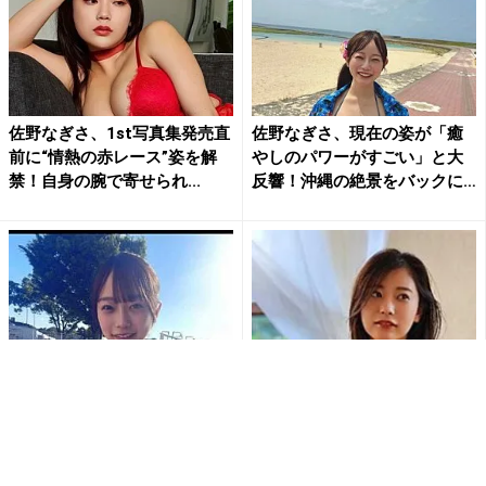
佐野なぎさ、1st写真集発売直
佐野なぎさ、現在の姿が「癒
前に“情熱の赤レース”姿を解
やしのパワーがすごい」と大
禁！自身の腕で寄せられ...
反響！沖縄の絶景をバックに
晒...
佐野なぎさ、たわわバスト際
「もう男の夢すぎる！！」佐
立つ白ビキニショットにファ
野なぎさ、真っ赤なランジェ
ン大興奮 「朝から水着姿が
リー姿でHカップバストのダ