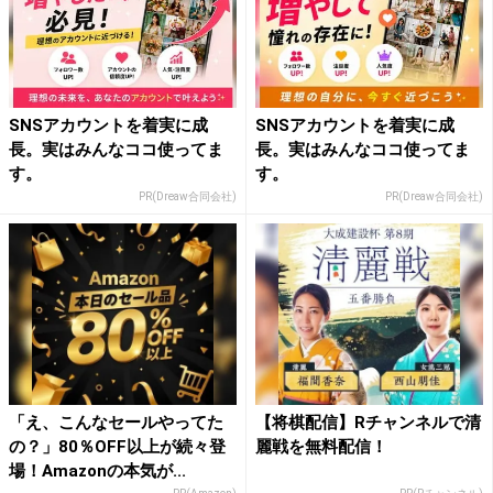
SNSアカウントを着実に成
SNSアカウントを着実に成
長。実はみんなココ使ってま
長。実はみんなココ使ってま
す。
す。
PR(Dreaw合同会社)
PR(Dreaw合同会社)
「え、こんなセールやってた
【将棋配信】Rチャンネルで清
の？」80％OFF以上が続々登
麗戦を無料配信！
場！Amazonの本気が...