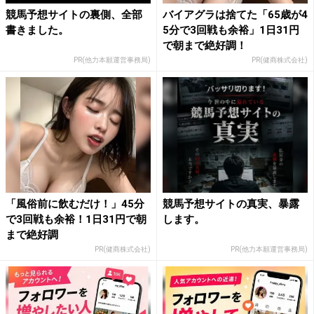
競馬予想サイトの裏側、全部
バイアグラは捨てた「65歳が4
書きました。
5分で3回戦も余裕」1日31円
で朝まで絶好調！
PR(他力本願運営事務局)
PR(健商株式会社)
「風俗前に飲むだけ！」45分
競馬予想サイトの真実、暴露
で3回戦も余裕！1日31円で朝
します。
まで絶好調
PR(健商株式会社)
PR(他力本願運営事務局)