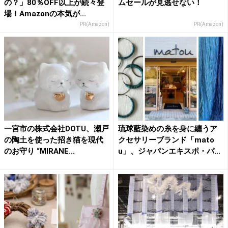
の？」80％OFF以上が続々登
ムセールが見逃せない！
場！Amazonの本気が...
PR(Amazon)
PR(Amazon)
一宮市の株式会社DOTU、瀬戸
琉球藍染めの糸を身に纏うア
の陶土を使った招き猫を現代
クセサリーブランド「mato
のお守り “MIRANE...
u」、ジャパンエキスポ・パ...