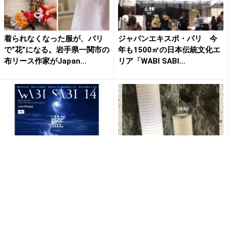
着られなくなった服が、パリ
ジャパンエキスポ・パリ 今
で“花”になる。岩手県一関市の
年も1500㎡の日本伝統文化エ
布リース作家がJapan...
リア「WABI SABI...
7月11～14日パリ開催「Japa
【伝統】×【革新】人形のわた
n Expo Paris 2024」公式日本
や（ワタヤ商店）、 オリジ
文...
ナル大谷石提灯、新作『雲龍...