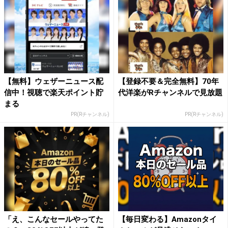
【無料】ウェザーニュース配
【登録不要＆完全無料】70年
信中！視聴で楽天ポイント貯
代洋楽がRチャンネルで見放題
まる
PR(Rチャンネル)
PR(Rチャンネル)
「え、こんなセールやってた
【毎日変わる】Amazonタイ