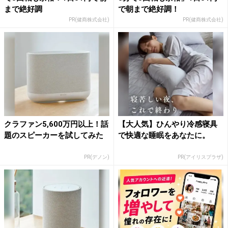
まで絶好調
で朝まで絶好調！
PR(健商株式会社)
PR(健商株式会社)
クラファン5,600万円以上！話
【大人気】ひんやり冷感寝具
題のスピーカーを試してみた
で快適な睡眠をあなたに。
PR(デノン)
PR(アイリスプラザ)