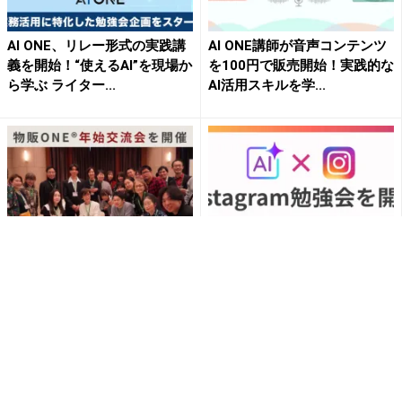
AI ONE、リレー形式の実践講
AI ONE講師が音声コンテンツ
義を開始！“使えるAI”を現場か
を100円で販売開始！実践的な
ら学ぶ ライター...
AI活用スキルを学...
物販ONE®「年始交流会」を
AI ONE、「AI×Instagram」を
開催 講師との交流を通じ
テーマにした勉強会を開始！
て、成長とモチベーションを
基礎から集...
促...