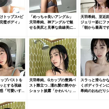
けトップス×ビ
「めっちゃ良いアングル」
天羽希純、至近
完璧ボディ」
天羽希純、神アングルで魅
ジェリー姿にフ
せる美尻と見事な曲線美に
「朝から最高で
ファン悶...
過ぎです」
カップバストを
天羽希純、Gカップの豊満バ
スラっと滑らか
ッとする視線
スト際立つ…濡れ髪の艶やか
くボディラインに
惑「可愛いす
ショット披露「かわいい」
希純のおねだり
「最...