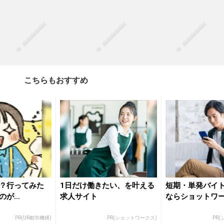
こちらもおすすめ
？行ってみた
1日だけ働きたい、を叶える
短期・単発バイ
のが…
求人サイト
ならショットワ
PR(UR都市機構)
PR(ショットワークス)
PR