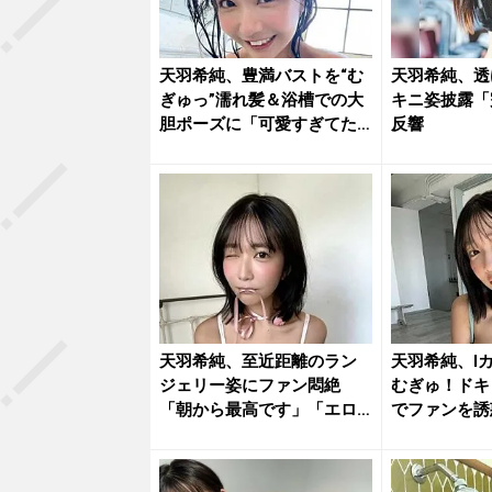
天羽希純、豊満バストを“む
天羽希純、透
ぎゅっ”濡れ髪＆浴槽での大
キニ姿披露「
胆ポーズに「可愛すぎてた
反響
まら...
天羽希純、至近距離のラン
天羽希純、I
ジェリー姿にファン悶絶
むぎゅ！ドキ
「朝から最高です」「エロ
でファンを誘
過ぎです」
ぎる～...