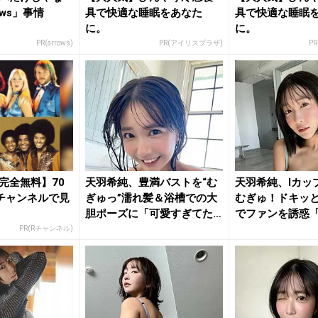
ows」事情
具で快適な睡眠をあなた
具で快適な睡眠
に。
に。
PR(arrows)
PR(アイリスプラザ)
P
完全無料】70
天羽希純、豊満バストを“む
天羽希純、Iカッ
チャンネルで見
ぎゅっ”濡れ髪＆浴槽での大
むぎゅ！ドキッ
胆ポーズに「可愛すぎてた
でファンを誘惑
まら...
ぎる～...
PR(Rチャンネル)