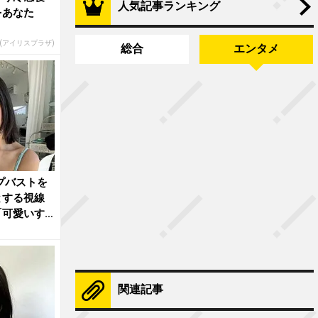
人気記事ランキング
をあなた
R(アイリスプラザ)
総合
エンタメ
プバストを
とする視線
「可愛いす
関連記事