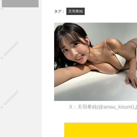
タグ：
天羽希純
X：天羽希純(@amau_kisumi)