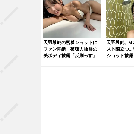
天羽希純の密着ショットに
天羽希純、G
ファン悶絶 破壊力抜群の
スト際立つ…
美ボディ披露「反則っす」
ショット披露
「めっち...
「最...