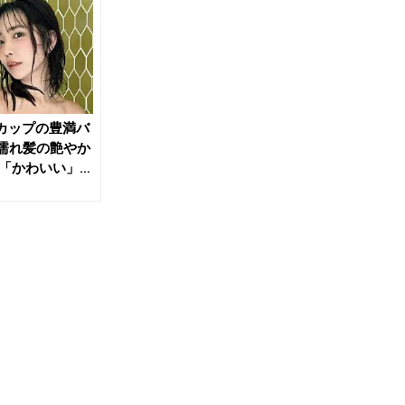
カップの豊満バ
濡れ髪の艶やか
「かわいい」