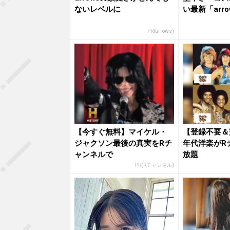
ないレベルに
い最新「arr
PR(arrows)
【今すぐ無料】マイケル・
【登録不要＆
ジャクソン最後の真実をRチ
年代洋楽がR
ャンネルで
放題
PR(Rチャンネル)