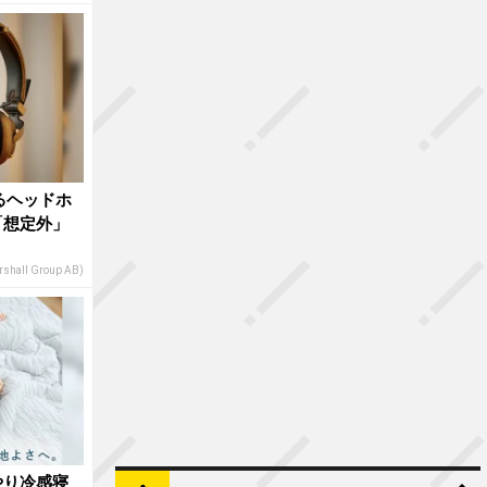
るヘッドホ
「想定外」
shall Group AB)
やり冷感寝