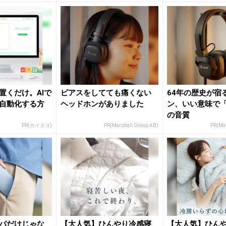
置くだけ。AIで
ピアスをしてても痛くない
64年の歴史が宿
自動化する方
ヘッドホンがありました
ン、いい意味で
の音質
PR(カイタヨ)
PR(Marshall Group AB)
PR(Mar
パだけじゃな
【大人気】ひんやり冷感寝
【大人気】ひん