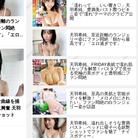
「濡れって……いい響き♡」天
羽希純、豊満美バスト際つビキ
ニ姿で“濡れ”テーマのグラビア公
開
距離のラン
ァン悶絶
す」「エロ
天羽希純、至近距離のランジェ
リー姿にファン悶絶「朝から最
高です」「エロ過ぎです」
天羽希純、FRIDAY表紙で濡れ肌
Iカップを解禁！バスタブで見せ
る究極の美ボディと透明感にフ
ァン悶絶
天羽希純、至高の美肌と官能ボ
ディを解放！「メロメロにされ
な曲線を描
たい」ファン悶絶の白ランジェ
リー姿が話題
興奮 天羽
ショット
天羽希純、溢れ出しそうな豊満
バスト…ベッドに寝そべる妖艶
ショットでファンを魅了「ナイ
スボディー」