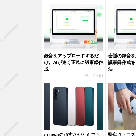
録音をアップロードするだ
会議の録音を
け。AIが速く正確に議事録作
議事録作成を
成
法
PR(カイタヨ)
arrowsの頑丈さがとんでも
堅牢さ・コス