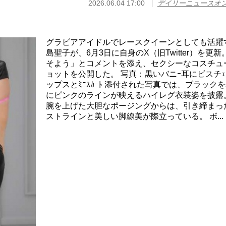
2026.06.04 17:00
デイリーニュースオ
グラビアアイドルでレースクイーンとしても活躍
島聖子が、6月3日に自身のX（旧Twitter）を更新
そよう」とコメントを添え、セクシーなコスチュ
ョットを公開した。 写真：黒いバニｰ耳にビスチ
ップスとﾐﾆｽｶｰﾄ 添付された写真では、ブラック
にピンクのラインが映えるハイレグ衣装姿を披露。
腕を上げた大胆なポージングからは、引き締まっ
ストラインと美しい脚線美が際立っている。 ボ...