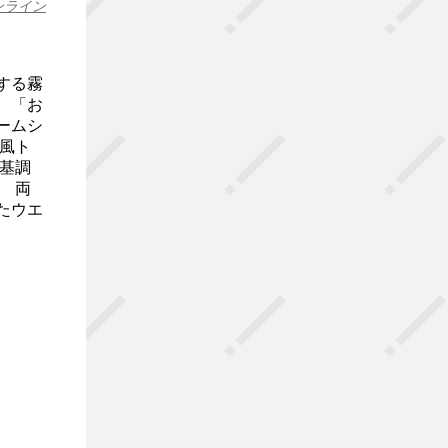
ンライン
する霧
。 「お
ームシ
ｪ風ト
を基調
 両
たウエ