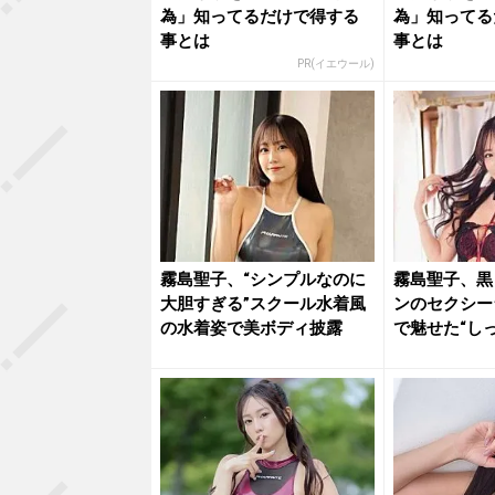
為」知ってるだけで得する
為」知ってる
事とは
事とは
PR(イエウール)
霧島聖子、“シンプルなのに
霧島聖子、黒
大胆すぎる”スクール水着風
ンのセクシー
の水着姿で美ボディ披露
で魅せた“し
ィ”「...