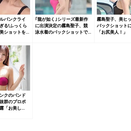
ルバンクライ
｢龍が如く｣シリーズ最新作
霧島聖子、美ヒ
ぎる!ふっくら
に出演決定の霧島聖子、競
バックショット
美ショットを
泳水着のバックショットで
「お尻美人！」
キュー...
ンクのバンド
抜群のプロポ
露「お美し