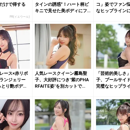
だけで得する
タインの誘惑”！ハート柄ビ
コ」姿でファン悩
キニで見せた美ボディにフ
なヒップライン
ァン...
飼いたい...
PR(イエウール)
レース×赤リボ
人気レースクイーン霧島聖
「芸術的美しさ
ランジェリー
子、大好評につき"紫のPHA
子、プールサイ
っとり艶ボデ
RFAITE姿"を別カットで...
完璧なヒップラ
に