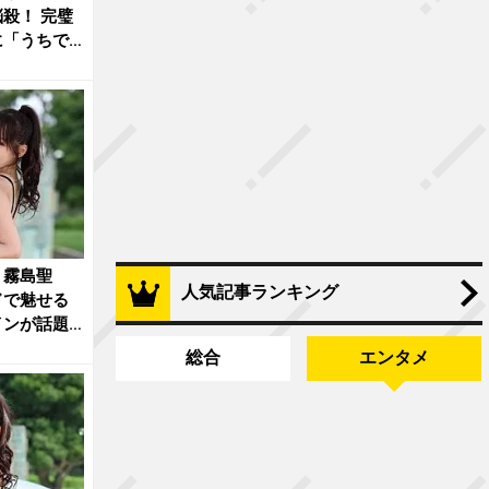
殺！ 完璧
に「うちで
」霧島聖
人気記事ランキング
ドで魅せる
インが話題
総合
エンタメ