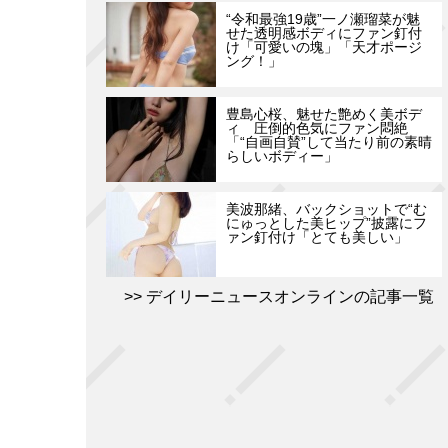
“令和最強19歳”一ノ瀬瑠菜が魅
せた透明感ボディにファン釘付
け「可愛いの塊」「天才ポージ
ング！」
豊島心桜、魅せた艶めく美ボデ
ィ 圧倒的色気にファン悶絶
「“自画自賛”して当たり前の素晴
らしいボディー」
美波那緒、バックショットで“む
にゅっとした美ヒップ”披露にフ
ァン釘付け「とても美しい」
デイリーニュースオンラインの記事一覧