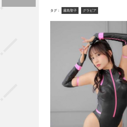
タグ：
霧島聖子
グラビア