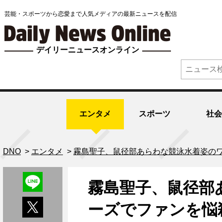
芸能・スポーツから恋愛まで人気メディアの最新ニュースを配信
デイリーニュースオンライン
エンタメ
スポーツ
社会
DNO
>
エンタメ
>
霧島聖子、鼠径部あらわな競泳水着姿の
霧島聖子、鼠径部
ーズでファンを悩