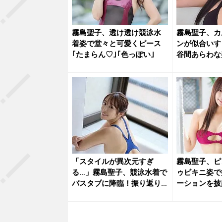
霧島聖子、透け透け競泳水
霧島聖子、カ
着姿で堂々と可愛くピース
ンが似合いす
｢たまらん♡｣｢色っぽい｣
谷間あらわな
公開
「スタイルが異次元すぎ
霧島聖子、ピ
る…」霧島聖子、競泳水着で
ゥビキニ姿で
バスタブに降臨！振り返り
ーションを披
美尻ショ...
い」