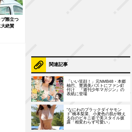
ップ際立つ
に大絶賛
関連記事
「いい笑顔！」元NMB48・本郷
柚巴、豊満美バストにファン釘
付け 『週刊少年マガジン』の
表紙に登場
“なにわのブラックダイヤモン
ド”橋本梨菜、小麦色の肌が映え
る白のビキニ姿で美スタイル披
露「相変わらず可愛い」