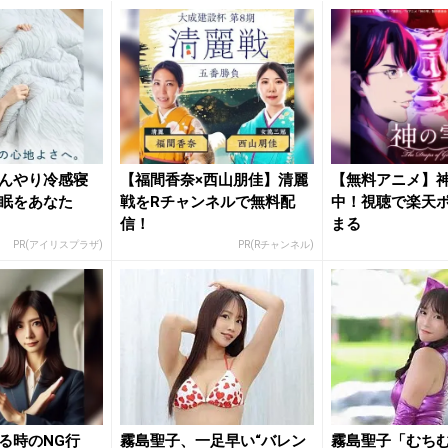
んやり冷感寝
【福間香奈×西山朋佳】清麗
【無料アニメ】
眠をあなた
戦をRチャンネルで無料配
中！視聴で楽天
信！
まる
PR(アイリスプラザ)
PR(Rチャンネル)
る時のNG行
霧島聖子、一足早い“バレン
霧島聖子「むち