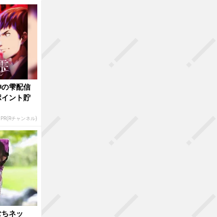
神の雫配信
ポイント貯
PR(Rチャンネル)
むちネッ