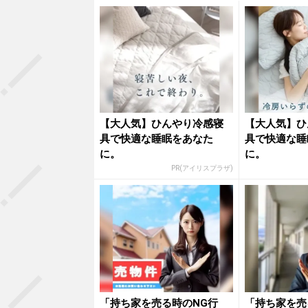
【大人気】ひんやり冷感寝
【大人気】ひ
具で快適な睡眠をあなた
具で快適な睡
に。
に。
PR(アイリスプラザ)
「持ち家を売る時のNG行
「持ち家を売