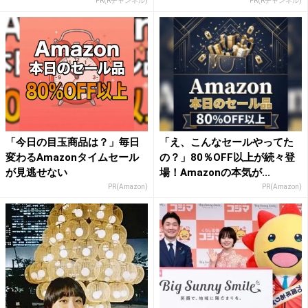
PR(Rチャンネル)
PR(Rチャンネル)
「今日の目玉商品は？」毎日
「え、こんなセールやってた
変わるAmazonタイムセール
の？」80％OFF以上が続々登
が見逃せない
場！Amazonの本気が...
PR(Amazon)
PR(Amazon)