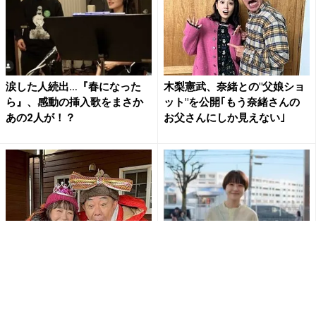
涙した人続出…『春になった
木梨憲武、奈緒との"父娘ショ
ら』、感動の挿入歌をまさか
ット"を公開｢もう奈緒さんの
あの2人が！？
お父さんにしか見えない｣
『春になったら』、素敵なケ
奈緒、コジマ新CMでハッピー
ーキで奈緒の誕生日を祝福
オーラ全開の“ミュージカル”披
「愛おしくなる父娘だね」
露！挑戦したいのは「コ...