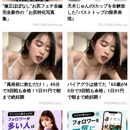
“修正ほぼなし”お尻フェチ全編
天木じゅんのIカップを全解放
完全新作の「お尻特化写真
した｢バストトップの限界表
集」
現｣
PR(小学館Gravidia.jp)
PR(小学館Gravidia.jp)
「風俗前に飲むだけ！」45分
バイアグラは捨てた「65歳が4
で3回戦も余裕！1日31円で朝
5分で3回戦も余裕」1日31円
まで絶好調
で朝まで絶好調！
PR(健商株式会社)
PR(健商株式会社)