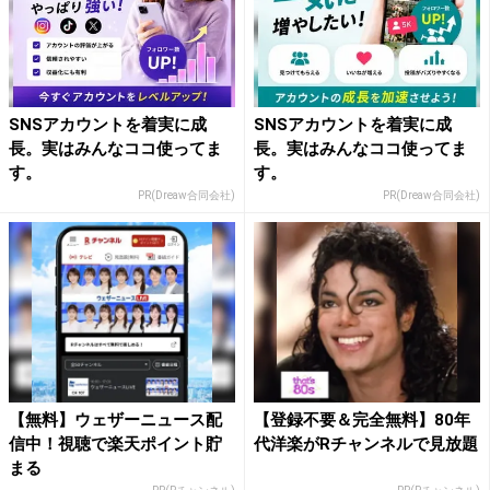
SNSアカウントを着実に成
SNSアカウントを着実に成
長。実はみんなココ使ってま
長。実はみんなココ使ってま
す。
す。
PR(Dreaw合同会社)
PR(Dreaw合同会社)
【無料】ウェザーニュース配
【登録不要＆完全無料】80年
信中！視聴で楽天ポイント貯
代洋楽がRチャンネルで見放題
まる