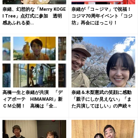
奈緒、幻想的な「Merry KOGE
奈緒が「コ～ジマ」で祝福！
I Tree」点灯式に参加 透明
コジマ70周年イベント「コジ
感あふれる姿...
坊」再会にほっこり！
高橋一生と奈緒が共演 「デ
奈緒＆木梨憲武の笑顔に感動
ィアボーテ HIMAWARI」新
「親子にしか見えない」「ま
ＣＭ公開！ 高橋は「全...
た共演してほしい」の声続々