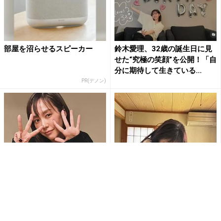
部屋を沼らせるスピーカー
鈴木愛理、32歳の誕生日に見
せた“究極の笑顔”を公開！「自
分に期待して生きている...
PR(デノン)
桐谷美玲、35歳の誕生日を報
関水渚 28歳を迎え感謝を投稿
告 夫・三浦翔平は天才シェ
愛犬との幸せあふれる写真に
フ！？手作りディナーで妻を...
祝福コメント殺到