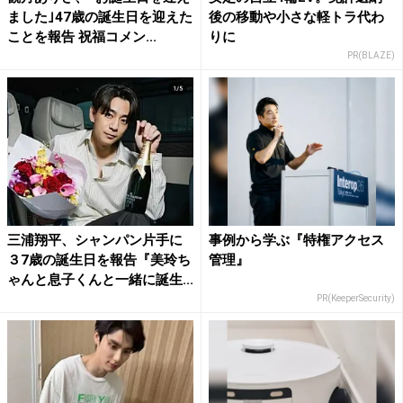
ました｣47歳の誕生日を迎えた
後の移動や小さな軽トラ代わ
ことを報告 祝福コメン...
りに
PR(BLAZE)
三浦翔平、シャンパン片手に
事例から学ぶ『特権アクセス
３7歳の誕生日を報告『美玲ち
管理』
ゃんと息子くんと一緒に誕生...
PR(KeeperSecurity)