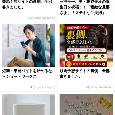
競馬予想サイトの裏側、全部
三浦翔平、妻・桐谷美玲の誕
書きました。
生日を祝福！！「素敵な旦那
さま」「ステキなご夫婦」
PR(他力本願運営事務局)
短期・単発バイトを始めるな
競馬予想サイトの裏側、全部
らショットワークス
書きました。
PR(ショットワークス)
PR(BettingBreakDown)