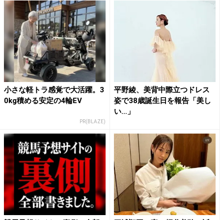
小さな軽トラ感覚で大活躍。3
平野綾、美背中際立つドレス
0kg積める安定の4輪EV
姿で38歳誕生日を報告「美し
い…」
PR(BLAZE)