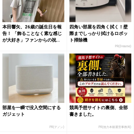
本田響矢、26歳の誕生日を報
四角い部屋を四角く拭く！壁
告！ 「飾ることなく素な感じ
際までしっかり拭けるロボッ
が大好き」ファンからの祝...
ト掃除機
PR(Dreame)
部屋を一瞬で没入空間にする
競馬予想サイトの裏側、全部
ガジェット
書きました。
PR(デノン)
PR(他力本願運営事務局)