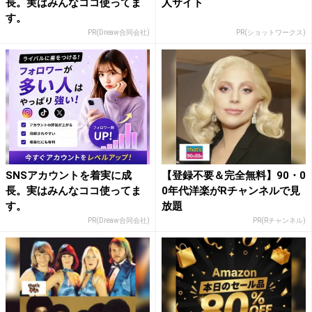
長。実はみんなココ使ってま
人サイト
す。
PR(Dreaw合同会社)
PR(ショットワークス)
SNSアカウントを着実に成
【登録不要＆完全無料】90・0
長。実はみんなココ使ってま
0年代洋楽がRチャンネルで見
す。
放題
PR(Dreaw合同会社)
PR(Rチャンネル)