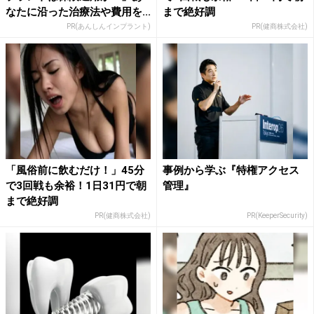
なたに沿った治療法や費用を...
まで絶好調
PR(あんしんインプラント)
PR(健商株式会社)
「風俗前に飲むだけ！」45分
事例から学ぶ『特権アクセス
で3回戦も余裕！1日31円で朝
管理』
まで絶好調
PR(健商株式会社)
PR(KeeperSecurity)