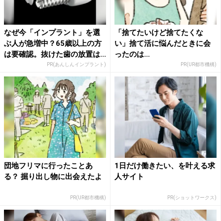
なぜ今「インプラント」を選
「捨てたいけど捨てたくな
ぶ人が急増中？65歳以上の方
い」捨て活に悩んだときに会
は要確認。抜けた歯の放置は...
ったのは…
PR(あんしんインプラント)
PR(UR都市機構)
団地フリマに行ったことあ
1日だけ働きたい、を叶える求
る？ 掘り出し物に出会えたよ
人サイト
PR(UR都市機構)
PR(ショットワークス)