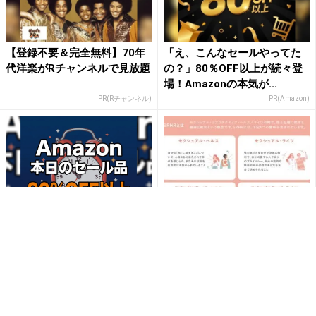
【登録不要＆完全無料】70年
「え、こんなセールやってた
代洋楽がRチャンネルで見放題
の？」80％OFF以上が続々登
場！Amazonの本気が...
PR(Rチャンネル)
PR(Amazon)
【毎日変わる】Amazonタイ
「性と生殖に関する健康と権
ムセールが見逃せない！
利」について調査。適切な避
妊方法や家族計画については
約...
PR(Amazon)