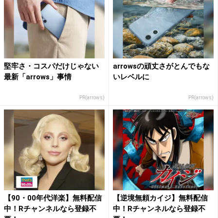
堅牢さ・コスパだけじゃない
arrowsの頑丈さがとんでもな
最新「arrows」事情
いレベルに
PR(arrows)
PR(arrows)
【90・00年代洋楽】無料配信
【逆境無頼カイジ】無料配信
中！Rチャンネルなら登録不
中！Rチャンネルなら登録不