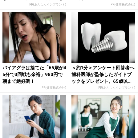
PR(あんしんインプラント)
PR(健商株式会社)
バイアグラは捨てた「65歳が4
＜約1分＞アンケート回答者へ
5分で3回戦も余裕」980円で
歯科医師が監修したガイドブ
朝まで絶好調！
ックをプレゼント。65歳以...
PR(健商株式会社)
PR(あんしんインプラント)