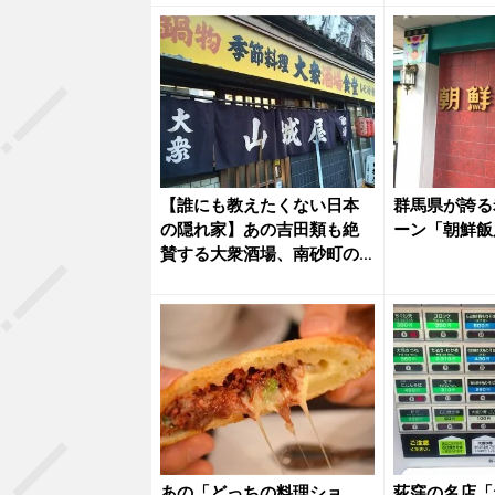
【誰にも教えたくない日本
群馬県が誇る
の隠れ家】あの吉田類も絶
ーン「朝鮮飯
賛する大衆酒場、南砂町の
「山城屋...
あの「どっちの料理ショ
荻窪の名店「