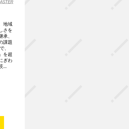
CASTER
。地域
しさを
継承、
の課題
で、
」を超
にぎわ
..