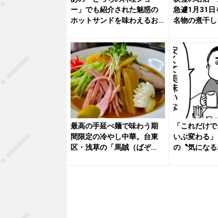
ー」でも紹介された魅惑の
急遽1月31
ホットサンドを味わえるお
名物の煮干し
店。東京・...
べ納...
最高の手延べ麺で味わう期
「これだけで
間限定の冷やし中華。台東
いぶ変わる」
区・浅草の「馬賊（ばぞ
の〝気になる
く）」
4万...