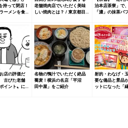
日を持って閉店！
老舗焼肉店でいただく美味
治本店茶寮」で
ラーメンを食
しい焼肉とは？ / 東京都目黒
「濃」の抹茶パ
区...
う
お店の評価だ
名物の鴨汁でいただく絶品
射的・わなげ・
 古びた老舗
蕎麦！横浜の名店「平沼
要な備品と景品
ポイント〟に2.
田中屋」をご紹介
ットになった「
び箱」を...