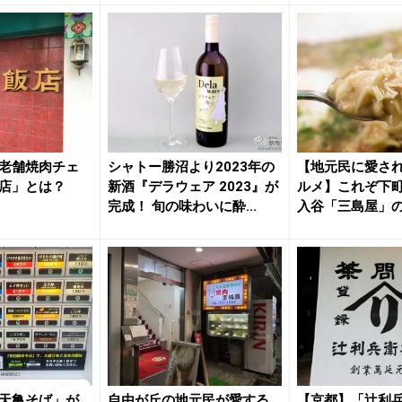
老舗焼肉チェ
シャトー勝沼より2023年の
【地元民に愛さ
店」とは？
新酒『デラウェア 2023』が
ルメ】これぞ下
完成！ 旬の味わいに酔...
入谷「三島屋」
店内でい...
天亀そば」が
自由が丘の地元民が愛する
【京都】「辻利兵