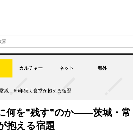
カルチャー
ネット
海外
常総、66年続く食堂が抱える宿題
に何を”残す”のか――茨城・常
堂が抱える宿題