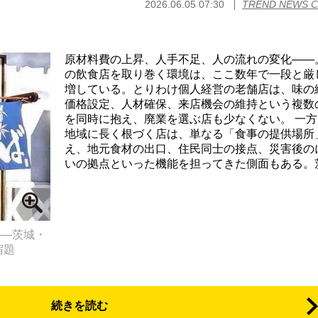
2026.06.05 07:30
TREND NEWS 
原材料費の上昇、人手不足、人の流れの変化――
の飲食店を取り巻く環境は、ここ数年で一段と厳
増している。とりわけ個人経営の老舗店は、味の
価格設定、人材確保、来店機会の維持という複数
を同時に抱え、廃業を選ぶ店も少なくない。 一方
地域に長く根づく店は、単なる「食事の提供場所
え、地元食材の出口、住民同士の接点、災害後の
いの拠点といった機能を担ってきた側面もある。茨.
――茨城・
宿題
続きを読む