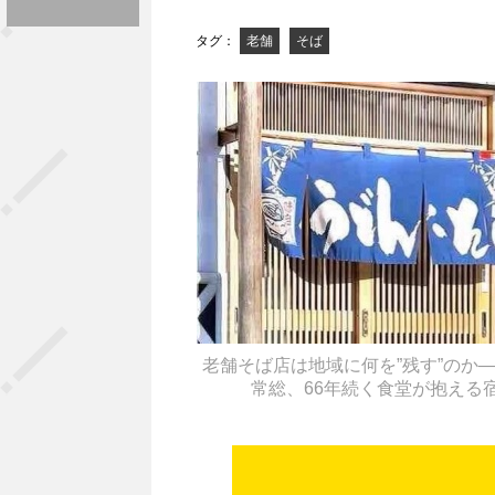
タグ：
老舗
そば
老舗そば店は地域に何を”残す”のか
常総、66年続く食堂が抱える