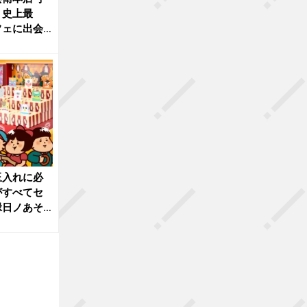
、史上最
フェに出会
玉入れに必
がすべてセ
縁日ノあそ