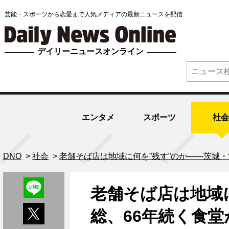
芸能・スポーツから恋愛まで人気メディアの最新ニュースを配信
デイリーニュースオンライン
エンタメ
スポーツ
社会
DNO
>
社会
>
老舗そば店は地域に何を”残す”のか――茨城・
老舗そば店は地域
総、66年続く食