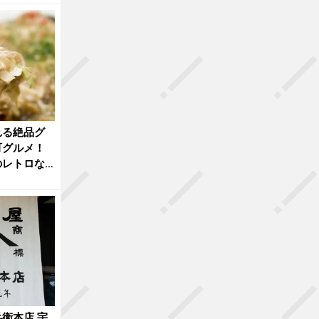
れる絶品グ
町グルメ！
のレトロな
衛本店 宇