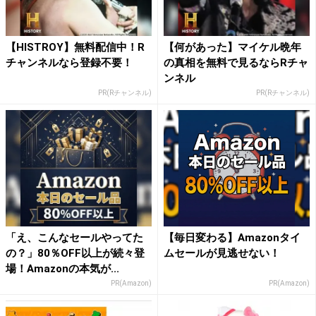
【HISTROY】無料配信中！R
【何があった】マイケル晩年
チャンネルなら登録不要！
の真相を無料で見るならRチャ
ンネル
PR(Rチャンネル)
PR(Rチャンネル)
「え、こんなセールやってた
【毎日変わる】Amazonタイ
の？」80％OFF以上が続々登
ムセールが見逃せない！
場！Amazonの本気が...
PR(Amazon)
PR(Amazon)