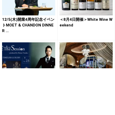
12/5(木)開業4周年記念イベン
＜8月4日開催＞White Wine W
トMOET & CHANDON DINNE
eekend
R ...
＜9/23(火•祝)一夜限りのコラ
カクテルコンクール優勝カク
ボレーション＞The Session
テル「淡雪」を5/31(日)まで
＃20 -...
提供中バーテンダー来店...