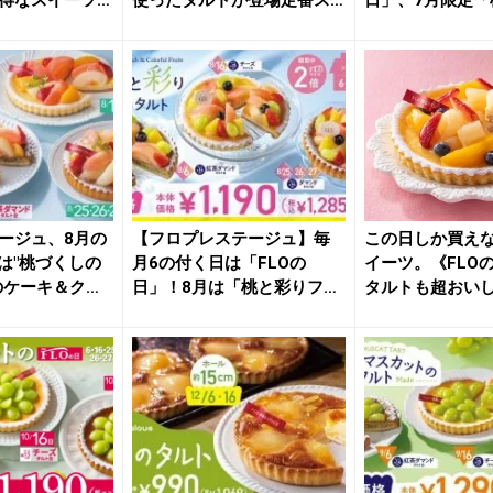
得なスイーツ
使ったタルトが登場定番ス
日」、7月限定「
イ...
ルーツ...
ージュ、8月の
【フロプレステージュ】毎
この日しか買え
」は"桃づくしの
月6の付く日は「FLOの
イーツ。《FLO
のケーキ＆ク
日」！8月は「桃と彩りフル
タルトも超おい
ーツの...