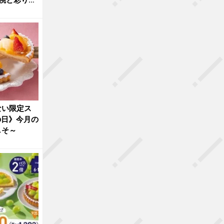
桃と彩りフ
ない限定ス
の日》今月の
しそ～