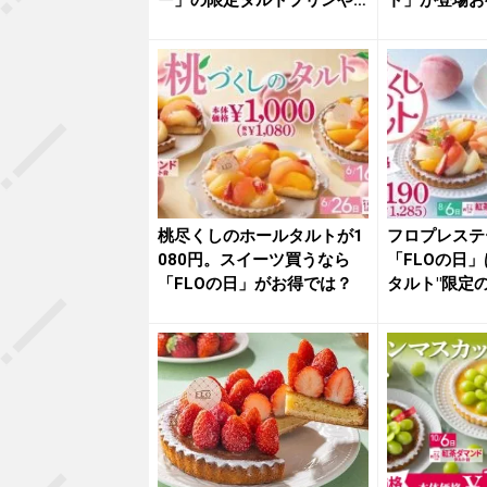
ー」の限定タルトプリンや
ト」が登場お
焼菓子...
＆デ...
桃尽くしのホールタルトが1
フロプレステ
080円。スイーツ買うなら
「FLOの日
「FLOの日」がお得では？
タルト"限定
ッ...