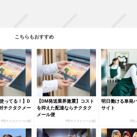
こちらもおすすめ
使ってる！】D
【DM発送業界激震】コスト
明日働ける単発
対チクタクメー
を抑えた配達ならチクタク
サイト
メール便
PR(チクタクメール便)
PR(チクタクメール便)
PR