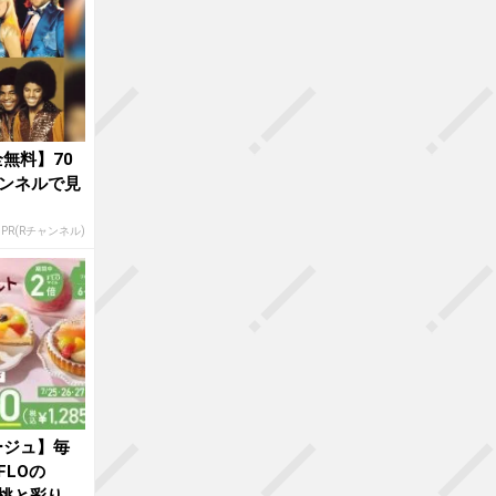
無料】70
ンネルで見
PR(Rチャンネル)
ージュ】毎
FLOの