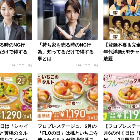
る時のNG行
「持ち家を売る時のNG行
【登録不要＆完全
だけで得する
為」知ってるだけで得する
年代洋楽がRチャ
事とは
放題
PR(イエウール)
PR(イエウール)
の日は「シャイ
フロプレステージュ、6月の
【フロプレステ
と黄桃のタル
「FLOの日」は桃といちごを
月6の付く日は「