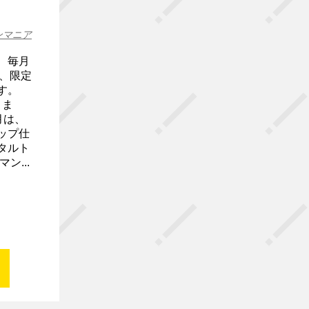
ンマニア
、毎月
て、限定
す。
きま
月は、
ップ仕
タルト
ン...