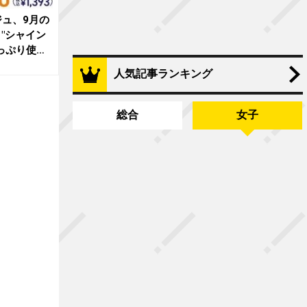
ュ、9月の
、"シャイン
っぷり使
人気記事ランキング
総合
女子