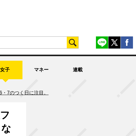
女子
マネー
連載
6・7のつく日に注目。
種フ
るな