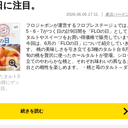
日に注目。
2026.06.05 17:11
東京バーゲ
フロジャポンが運営するフロプレステージュでは
5・6・7がつく日の計9日間を「FLOの日」とし
タルトやスイーツをお買い得価格で販売していま
今回は、6月の「FLOの日」について紹介してい
す。 桃の美味しさを引き立てる3種のタルト台 6
旬の桃を贅沢に使ったホールタルトが登場。シロ
立てのやわらかな桃と、それぞれ味わいの異なる
台との相性を楽しめます。 ・桃と苺のタルト～ダマ
たタルト3
お得にゲッ
注目。
続きを読む