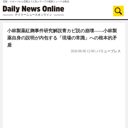
芸能・スポーツから恋愛まで人気メディアの最新ニュースを配信
デイリーニュースオンライン
小林製薬紅麹事件研究解説青カビ説の崩壊——小林製
薬自身の説明が内包する「現場の常識」への根本的矛
盾
2026.06.06 12:00
|
バリュープレス