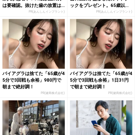
は要確認。抜けた歯の放置は...
ックをプレゼント。65歳以...
PR(あんしんインプラント)
PR(あんしんインプラント)
バイアグラは捨てた「65歳が4
バイアグラは捨てた「65歳が4
5分で3回戦も余裕」980円で
5分で3回戦も余裕」1日31円
朝まで絶好調！
で朝まで絶好調！
PR(健商株式会社)
PR(健商株式会社)