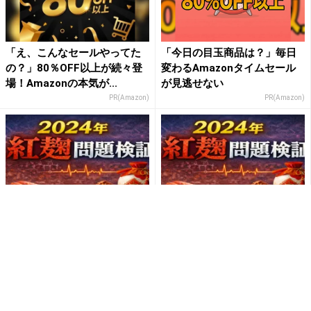
「え、こんなセールやってた
「今日の目玉商品は？」毎日
の？」80％OFF以上が続々登
変わるAmazonタイムセール
場！Amazonの本気が...
が見逃せない
PR(Amazon)
PR(Amazon)
小林製薬紅麹事件「青かびが
小林製薬紅麹事件研究解説
工場に混入した」という説の
「青カビが工場に混入した」
矛盾を検証する（前編）─ プ...
という説の矛盾を検証する
（後...