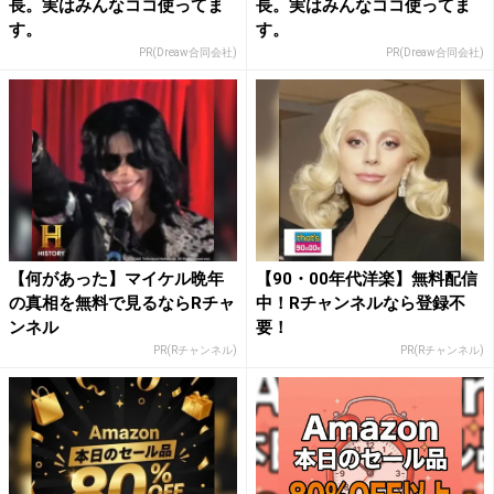
長。実はみんなココ使ってま
長。実はみんなココ使ってま
す。
す。
PR(Dreaw合同会社)
PR(Dreaw合同会社)
【何があった】マイケル晩年
【90・00年代洋楽】無料配信
の真相を無料で見るならRチャ
中！Rチャンネルなら登録不
ンネル
要！
PR(Rチャンネル)
PR(Rチャンネル)