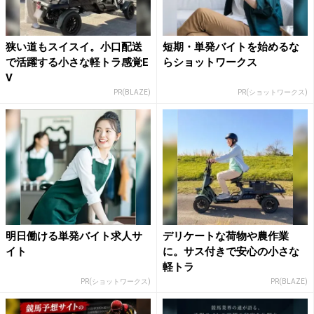
狭い道もスイスイ。小口配送
短期・単発バイトを始めるな
で活躍する小さな軽トラ感覚E
らショットワークス
V
PR(BLAZE)
PR(ショットワークス)
明日働ける単発バイト求人サ
デリケートな荷物や農作業
イト
に。サス付きで安心の小さな
軽トラ
PR(ショットワークス)
PR(BLAZE)