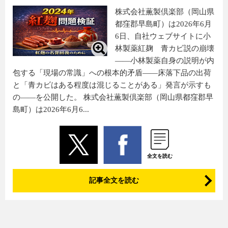
株式会社薫製倶楽部（岡山県
都窪郡早島町）は2026年6月
6日、自社ウェブサイトに小
林製薬紅麹 青カビ説の崩壊
——小林製薬自身の説明が内
包する「現場の常識」への根本的矛盾——床落下品の出荷
と「青カビはある程度は混じることがある」発言が示すも
の——を公開した。 株式会社薫製倶楽部（岡山県都窪郡早
島町）は2026年6月6...
全文を読む
記事全文を読む