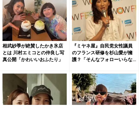
相武紗季が絶賛したかき氷店
『ミヤネ屋』自民党女性議員
とは 川村エミコとの仲良し写
のフランス研修を杉山愛が擁
真公開「かわいいおふたり」
護？「そんなフォローいらな
い...
麻布育ちのガチセレブ女優・
鈴木亜美、長女“姫ちゃん”の顔
團遥香、川島海荷との仲良し2
出し夏祭りショット公開「そ