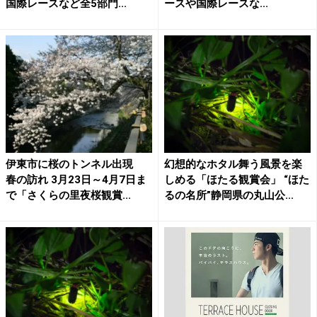
国際レースなど全5部門...
ースや国際レースな...
伊東市に桜のトンネル出現
幻想的なホタル舞う風景を楽
春の訪れ 3月23日～4月7日ま
しめる「ほたる観賞会」 “ほた
で「さくらの里夜桜観賞...
るの名所”静岡県の丸山公...