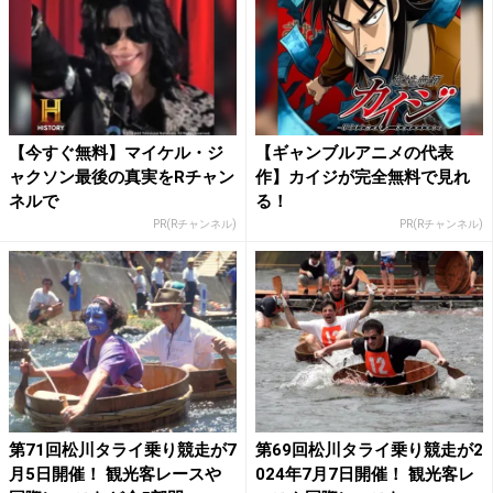
【今すぐ無料】マイケル・ジ
【ギャンブルアニメの代表
ャクソン最後の真実をRチャン
作】カイジが完全無料で見れ
ネルで
る！
PR(Rチャンネル)
PR(Rチャンネル)
第71回松川タライ乗り競走が7
第69回松川タライ乗り競走が2
月5日開催！ 観光客レースや
024年7月7日開催！ 観光客レ