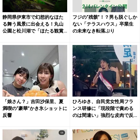
静岡県伊東市で幻想的なほた
フジの“残骸”！？男も脱ぐしか
る舞う風景に出会える！丸山
ない「テラスハウス」卒業生
公園と松川湖で「ほたる観賞
の未来なき転落ぶり
会...
「娘さん？」吉田沙保里、夏
ひろゆき、自民党女性局フラ
満喫の“豪華”かき氷ショットに
ンス研修に「現段階で責める
反響
のは間違い」強烈な皮肉で反
響