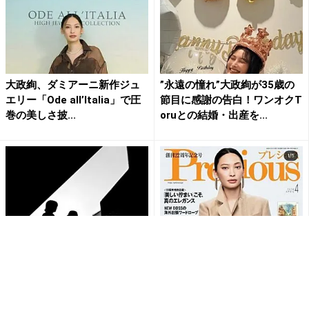
大政絢、ダミアーニ新作ジュ
”永遠の憧れ”大政絢が35歳の
エリー「Ode all’Italia」で圧
節目に感謝の告白！ワンオクT
巻の美しさ披...
oruとの結婚・出産を...
大政絢＆ONE OK ROCK・Tor
大政絢がPrecious表紙登場！
u、第1子妊娠を発表！「温か
圧倒的美しさは「まさに真の
く見守って頂け...
エレガンス」