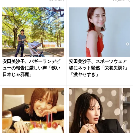
PR(Amazon)
PR(Amazon)
安田美沙子、バギーランデビ
安田美沙子、スポーツウェア
ューの報告に厳しい声「狭い
姿にネット騒然「栄養失調?」
日本じゃ邪魔」
「激ヤセすぎ」