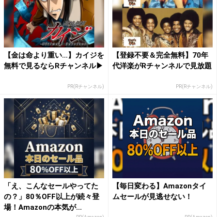
【金は命より重い…】カイジを
【登録不要＆完全無料】70年
無料で見るならRチャンネル▶︎
代洋楽がRチャンネルで見放題
PR(Rチャンネル)
PR(Rチャンネル)
「え、こんなセールやってた
【毎日変わる】Amazonタイ
の？」80％OFF以上が続々登
ムセールが見逃せない！
場！Amazonの本気が...