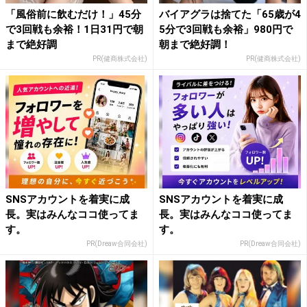
「風俗前に飲むだけ！」45分
バイアグラは捨てた「65歳が4
で3回戦も余裕！1日31円で朝
5分で3回戦も余裕」980円で
まで絶好調
朝まで絶好調！
PR(健商株式会社)
PR(健商株式会社)
SNSアカウントを着実に成
SNSアカウントを着実に成
長。実はみんなココ使ってま
長。実はみんなココ使ってま
す。
す。
PR(Dreaw合同会社)
PR(Dreaw合同会社)