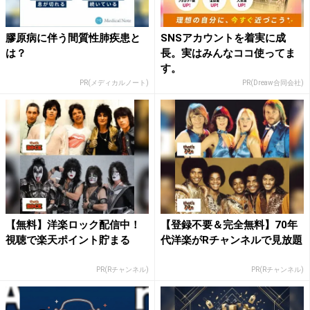
膠原病に伴う間質性肺疾患と
SNSアカウントを着実に成
は？
長。実はみんなココ使ってま
す。
PR(メディカルノート)
PR(Dreaw合同会社)
【無料】洋楽ロック配信中！
【登録不要＆完全無料】70年
視聴で楽天ポイント貯まる
代洋楽がRチャンネルで見放題
PR(Rチャンネル)
PR(Rチャンネル)