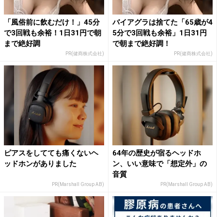
「風俗前に飲むだけ！」45分
バイアグラは捨てた「65歳が4
で3回戦も余裕！1日31円で朝
5分で3回戦も余裕」1日31円
まで絶好調
で朝まで絶好調！
PR(健商株式会社)
PR(健商株式会社)
ピアスをしてても痛くないヘ
64年の歴史が宿るヘッドホ
ッドホンがありました
ン、いい意味で「想定外」の
音質
PR(Marshall Group AB)
PR(Marshall Group AB)