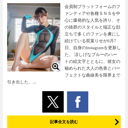
会員制プラットフォームのフ
ァンティアや各種ＳＮＳを中
心に爆発的な人気を誇り、そ
の抜群のスタイルと端正な顔
立ちで多くのファンを虜にし
続けている双葉りせが6月7
日、自身のInstagramを更新し
た。 涼しげなブルーのハー
トの絵文字とともに、彼女の
秘められた大人の色香とパー
フェクトな曲線美を限界まで
引き出した、...
記事全文を読む