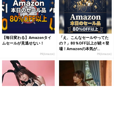
【毎日変わる】Amazonタイ
「え、こんなセールやってた
ムセールが見逃せない！
の？」80％OFF以上が続々登
場！Amazonの本気が...
PR(Amazon)
PR(Amazon)
双葉りせ、黒ビキニバニー姿
双葉りせ、黒ビキニの振り返
で禁断の領域を露出！ガータ
り美尻ショットが刺激的す