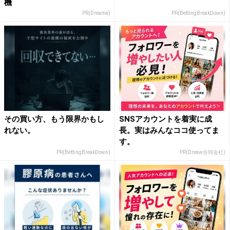
機
PR(Dreame)
PR(BettingBreakDown)
その買い方、もう限界かもし
SNSアカウントを着実に成
れない。
長。実はみんなココ使ってま
す。
PR(BettingBreakDown)
PR(Dreaw合同会社)