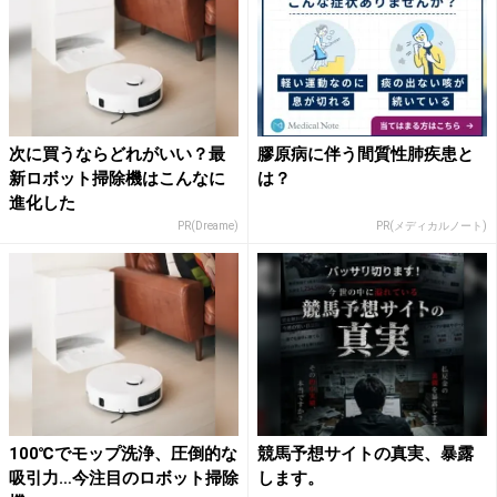
次に買うならどれがいい？最
膠原病に伴う間質性肺疾患と
新ロボット掃除機はこんなに
は？
進化した
PR(Dreame)
PR(メディカルノート)
100℃でモップ洗浄、圧倒的な
競馬予想サイトの真実、暴露
吸引力…今注目のロボット掃除
します。