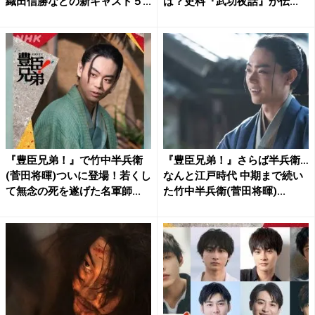
織田信勝などの新キャスト５...
は？史料『武功夜話』が伝...
『豊臣兄弟！』で竹中半兵衛
『豊臣兄弟！』さらば半兵衛…
(菅田将暉)ついに登場！若くし
なんと江戸時代 中期まで続い
て無念の死を遂げた名軍師...
た竹中半兵衛(菅田将暉)...