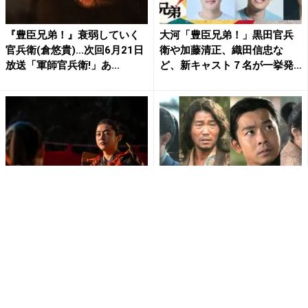
『豊臣兄弟！』衰弱していく
大河「豊臣兄弟！」黒田官兵
官兵衛(倉悠貴)…次回6月21日
衛や加藤清正、織田信忠な
放送「軍師官兵衛!」あ...
ど、新キャスト７名が一挙発
表！
『豊臣兄弟！』“穴がない穴”を
『豊臣兄弟！』竹中半兵衛の
論破しドヤ顔の官兵衛…見事な
死後、秀吉四参謀はどうなっ
策で勝利を収めた「福原...
た？謎多き家伝「武功夜話」
が...