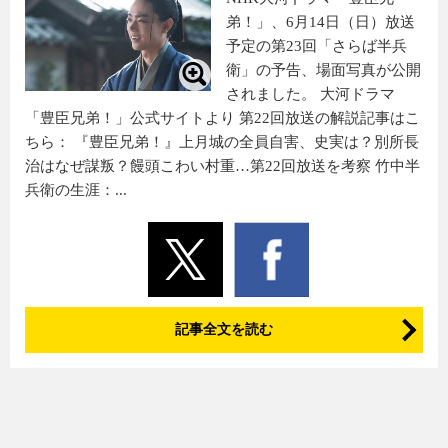
弟！」、6月14日（日）放送
予定の第23回「さらば半兵
衛」の予告、場面写真が公開
されました。 大河ドラマ
「豊臣兄弟！」公式サイトより 第22回放送の解説記事はこ
ちら： 『豊臣兄弟！』上月城の全員自害、史実は？別所長
治はなぜ謀叛？饅頭こわい村重…第22回放送を考察 竹中半
兵衛の生涯：...
記事全文を読む