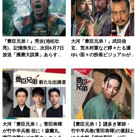
『豊臣兄弟！』秀吉(池松壮
大河「豊臣兄弟！」武田信
亮)、記憶喪失に…次回6月7日
玄、荒木村重など錚々たる濃
放送「播磨大誤算」あらす...
ゆい面々の扮装ビジュアルが
公開...
大河「豊臣兄弟！」菅田将暉
【豊臣兄弟！】謎多き軍師・
が竹中半兵衛 役に！森蘭丸、
竹中半兵衛(菅田将暉)の素顔と