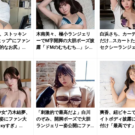
、ストッキン
木南美々、極小ランジェリ
白浜さち、カー
ヒップ”にファン
ーでM字開脚の大胆ポーズ披
だけ…スカートた
的なお尻」
露「ドMのむちむち…」ショ
セクシーランジ
ット...
な乱れ...
少女”乃木結夢、
「刺激的で最高だよ」白川
爽香、紐ビキニ
姿にファン大
のぞみ、開脚ポーズで大胆
イトボディ披露
xyすぎ」
ランジェリー姿公開にファ
付け「最高です
ン大興奮
チサイコ...