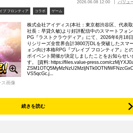
2026.06.08 12:00
バリュ
イブ フロンティア
コラボ
ゲーム
株式会社アイディス(本社：東京都渋谷区、代表
社長：早貸久敏)より好評配信中のスマートフォン
PG『ラストクラウディア』にて、2026年6月18日
りシリーズ全世界合計3800万DLを突破したスマ
ォン向け本格RPG『ブレイブ フロンティア』と
ボイベント開催が決定しましたことをお知らせい
す。 [資料: https://files.value-press.com/czMjYXJ
ZSM1OTQ5MyMzNzU2MzIjNTk0OTNfWFNzcGxC
VS5qcGc.j...
ース画像
続きを読む