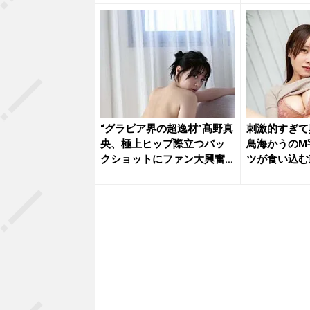
“グラビア界の超逸材”髙野真
刺激的すぎて
央、極上ヒップ際立つバッ
鳥海かうのM
クショットにファン大興奮
ツが食い込む
「本...
ト...