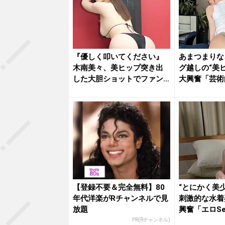
『優しく叩いてください』
あまつまりな
木南美々、美ヒップ突き出
グ越しの“美
した大胆ショットでファン
大興奮「芸術
を魅了
「最高...
【登録不要＆完全無料】80
“とにかく美
年代洋楽がRチャンネルで見
刺激的な水着
放題
興奮「エロSe
「す...
PR(Rチャンネル)