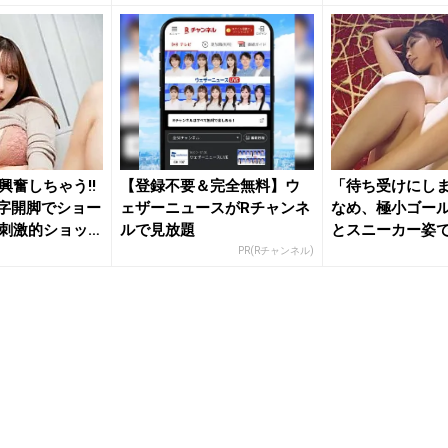
興奮しちゃう!!
【登録不要＆完全無料】ウ
「待ち受けにし
字開脚でショー
ェザーニュースがRチャンネ
なめ、極小ゴー
刺激的ショッ
ルで見放題
とスニーカー姿
撃の濡れ...
PR(Rチャンネル)