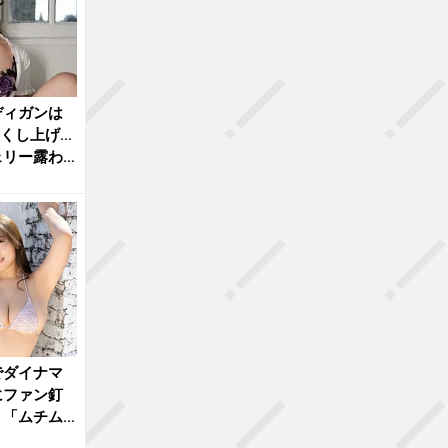
ディガンは
くし上げ…
ェリー露わ
でダイナマ
にファン釘
」「ムチム