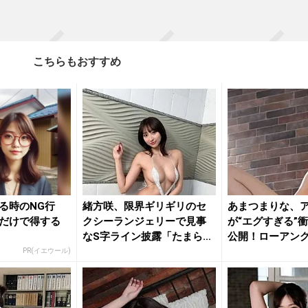
こちらもおすすめ
る時のNG行
緒方咲、限界ギリギリのセ
あまつまりな、
だけで得する
クシーランジェリーで見事
が“エグすぎる”
なS字ライン披露「たまらな
公開！ローアン
いね」...
たれる...
PR(イエウール)