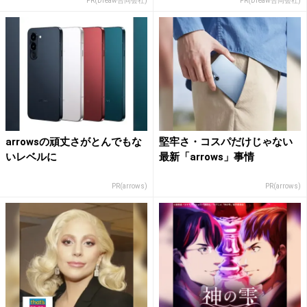
PR(Dreaw合同会社)
PR(Dreaw合同会社)
arrowsの頑丈さがとんでもな
堅牢さ・コスパだけじゃない
いレベルに
最新「arrows」事情
PR(arrows)
PR(arrows)