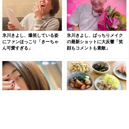
氷川きよし、爆笑している姿
氷川きよし、ばっちりメイク
にファンほっこり「きーちゃ
の最新ショットに大反響「笑
ん可愛すぎる」
顔もコメントも素敵」
氷川きよし、最新ネイルショ
氷川きよしの手料理“豚の角煮
ット公開で反響「益々綺麗に
大根”が大反響「お店開ける」
なっていく」
「尊敬する」