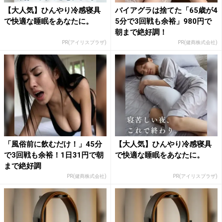
【大人気】ひんやり冷感寝具
バイアグラは捨てた「65歳が4
で快適な睡眠をあなたに。
5分で3回戦も余裕」980円で
朝まで絶好調！
PR(アイリスプラザ)
PR(健商株式会社)
「風俗前に飲むだけ！」45分
【大人気】ひんやり冷感寝具
で3回戦も余裕！1日31円で朝
で快適な睡眠をあなたに。
まで絶好調
PR(健商株式会社)
PR(アイリスプラザ)