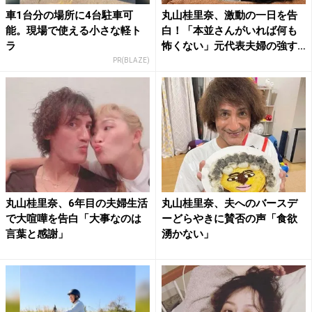
車1台分の場所に4台駐車可
丸山桂里奈、激動の一日を告
能。現場で使える小さな軽ト
白！「本並さんがいれば何も
ラ
怖くない」元代表夫婦の強す
ぎ...
PR(BLAZE)
丸山桂里奈、6年目の夫婦生活
丸山桂里奈、夫へのバースデ
で大喧嘩を告白「大事なのは
ーどらやきに賛否の声「食欲
言葉と感謝」
湧かない」