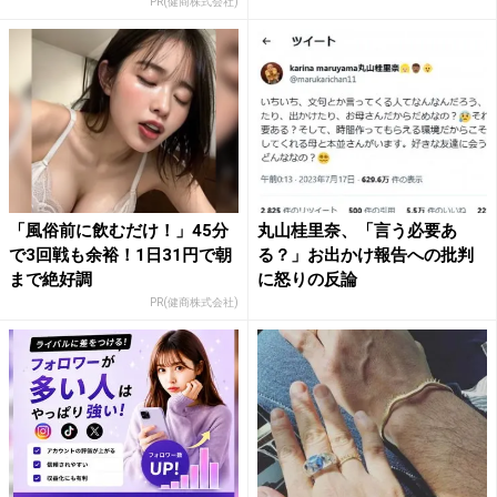
後...
PR(健商株式会社)
「風俗前に飲むだけ！」45分
丸山桂里奈、「言う必要あ
で3回戦も余裕！1日31円で朝
る？」お出かけ報告への批判
まで絶好調
に怒りの反論
PR(健商株式会社)