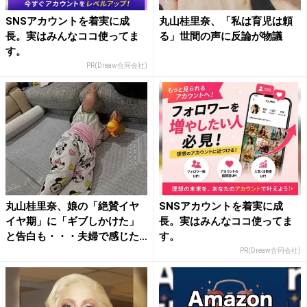
SNSアカウントを着実に成
丸山桂里奈、「私は育児は頼
長。実はみんなココ使ってま
る」世間の声に反論が物議
す。
PR(Dreaw合同会社)
丸山桂里奈、娘の「絶賛イヤ
SNSアカウントを着実に成
イヤ期」に「ギブしかけた」
長。実はみんなココ使ってま
と告白も・・・夫婦で感じた
す。
“...
PR(Dreaw合同会社)