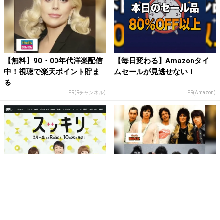
【無料】90・00年代洋楽配信
【毎日変わる】Amazonタイ
中！視聴で楽天ポイント貯ま
ムセールが見逃せない！
る
PR(Rチャンネル)
PR(Amazon)
近藤春菜『スッキリ』丸山桂
【無料】洋楽ロック配信中！
里奈の結婚秘話を明かす「本
視聴で楽天ポイント貯まる
並さんの唇の形がいいって…」