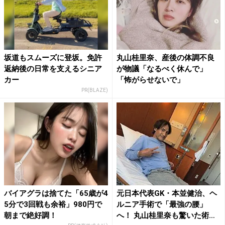
坂道もスムーズに登坂。免許
丸山桂里奈、産後の体調不良
返納後の日常を支えるシニア
が物議「なるべく休んで」
カー
「怖がらせないで」
PR(BLAZE)
バイアグラは捨てた「65歳が4
元日本代表GK・本並健治、ヘ
5分で3回戦も余裕」980円で
ルニア手術で「最強の腰」
朝まで絶好調！
へ！ 丸山桂里奈も驚いた術