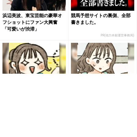
浜辺美波、東宝芸能の豪華オ
競馬予想サイトの裏側、全部
フショットにファン大興奮
書きました。
「可愛いが渋滞」
PR(他力本願運営事務局)
誰かの不用品は私の必需品。
モノが捨てられずに困ってい
フリマに参加したらお宝だら
た里歩が、新たに「買ったも
けだった
の」は？
PR(UR都市機構)
PR(UR都市機構)