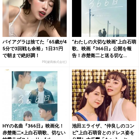
バイアグラは捨てた「65歳が4
“わたしの大切な映画”上白石萌
5分で3回戦も余裕」1日31円
歌、映画『366日』公開を報
で朝まで絶好調！
告！赤楚衛二と送る切な...
PR(健商株式会社)
HYの名曲『366日』映画化！
池田エライザ、”仲良しのコン
赤楚衛二×上白石萌歌、切ない
ビ”上白石萌音とのドレス姿を