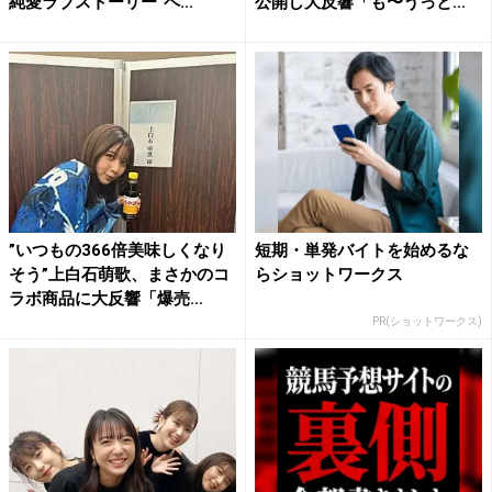
純愛ラブストーリー“ペ...
公開し大反響「も〜うっと...
”いつもの366倍美味しくなり
短期・単発バイトを始めるな
そう”上白石萌歌、まさかのコ
らショットワークス
ラボ商品に大反響「爆売...
PR(ショットワークス)