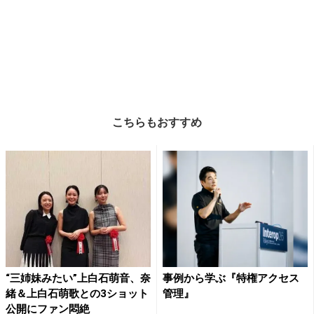
こちらもおすすめ
“三姉妹みたい”上白石萌音、奈
事例から学ぶ『特権アクセス
緒＆上白石萌歌との3ショット
管理』
公開にファン悶絶