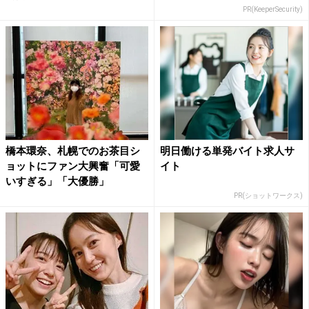
PR(KeeperSecurity)
橋本環奈、札幌でのお茶目シ
明日働ける単発バイト求人サ
ョットにファン大興奮「可愛
イト
いすぎる」「大優勝」
PR(ショットワークス)