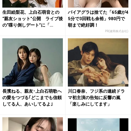
生田絵梨花、上白石萌音との
バイアグラは捨てた「65歳が4
“親友ショット”公開 ライブ後
5分で3回戦も余裕」980円で
の“喋り倒しデート”に「...
朝まで絶好調！
PR(健商株式会社)
長濱ねる、親友･上白石萌歌へ
川口春奈、フジ系の連続ドラ
の愛をつづる｢どこまでも信頼
マ初主演の告知に反響の嵐
してる人、あいしてるよ｣
「楽しみにしてます」