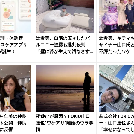
生理・体調管
辻希美、自宅の広々したバ
辻希美、キティ
ルスケアアプリ
ルコニー披露も批判殺到
ザイナー山口氏
」が誕生！
「壁に苔が生えて汚なさす
不評だったワケ
ぎ」
村仁美の仲良
夜遊びが原因？TOKIO山口
株式会社TOKIO
ト公開 仲良
達也”ワケアリ”離婚のウラ事
ー・山口達也さ
に反響
情
「幸せになって