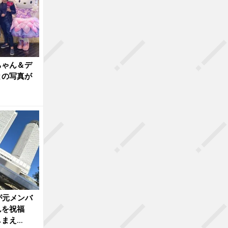
ちゃん＆デ
との写真が
が元メンバ
んを祝福
しまえ