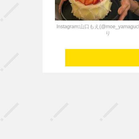
Instagram:山口もえ(@moe_yamaguch
り