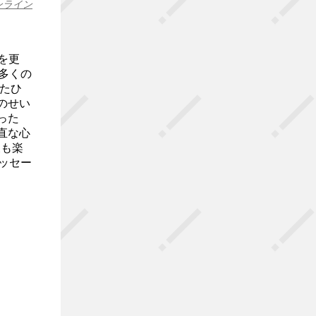
ンライン
mを更
多くの
たひ
のせい
った
直な心
後も楽
ッセー