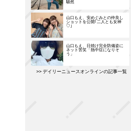
騒然
山口もえ、安めぐみとの仲良し
ショットを公開｢二人とも女神
♡｣
山口もえ、日焼け完全防備姿に
ネット苦笑「熱中症になりそ
う」
デイリーニュースオンラインの記事一覧