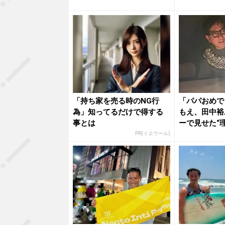
「持ち家を売る時のNG行
「パパおめで
為」知ってるだけで得する
もえ、田中裕
事とは
ーで見せた“
から...
PR(イエウール)