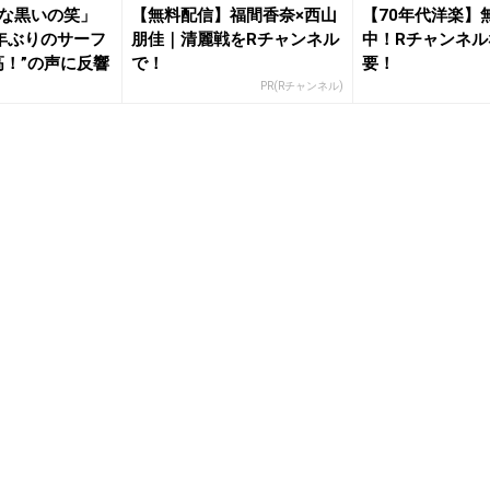
な黒いの笑」
【無料配信】福間香奈×西山
【70年代洋楽】
年ぶりのサーフ
朋佳｜清麗戦をRチャンネル
中！Rチャンネル
高！”の声に反響
で！
要！
PR(Rチャンネル)