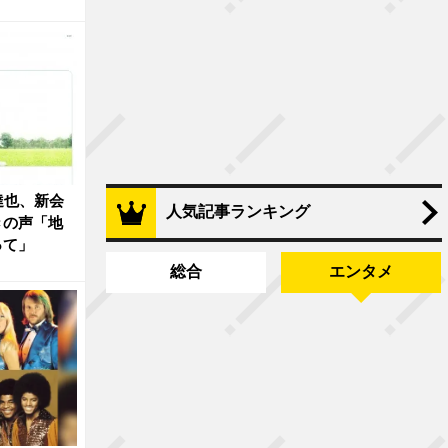
達也、新会
人気記事ランキング
きの声「地
って」
総合
エンタメ