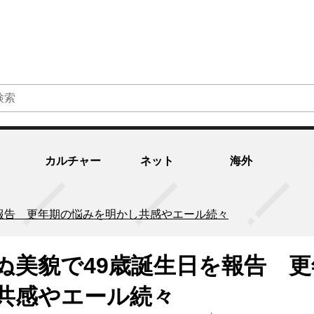
カルチャー
ネット
海外
報告 更年期の悩みを明かし共感やエール続々
ぬ美貌で49歳誕生日を報告 更
共感やエール続々