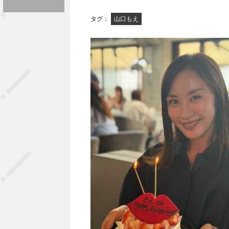
タグ：
山口もえ