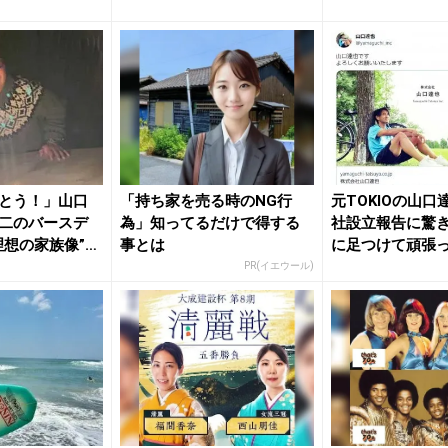
ー！！」
とう！」山口
「持ち家を売る時のNG行
元TOKIOの山口
二のバースデ
為」知ってるだけで得する
社設立報告に驚
理想の家族像”娘
事とは
に足つけて頑張
PR(イエウール)