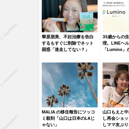
華原朋美、不妊治療を告白
35歳からの
するもすぐに削除でネット
理。LINEヘ
困惑「迷走してない？」
「Lumino
MALIA.の移住報告にツッコ
山口もえと中
ミ殺到「山口は日本のLAじ
し再会ショッ
ゃない」
しママ友ぶり