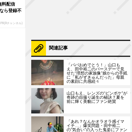
無料配信
なら登録不
PR(Rチャンネル)
関連記事
「パパおめでとう！」山口も
え、田中裕二のバースデーで見
せた“理想の家族像”娘からの手紙
に「私がずきゅんだった」母親
の素顔に共感続々
山口もえ、レンズの“ピンボケ”が
奇跡の自撮り誕生の秘訣？夏を
前に輝く美貌にファン絶賛
「あれ？なんかオラオラ感イマ
イチ…」爆笑問題・田中裕二
の”気合い”の入った鬼姿にファン