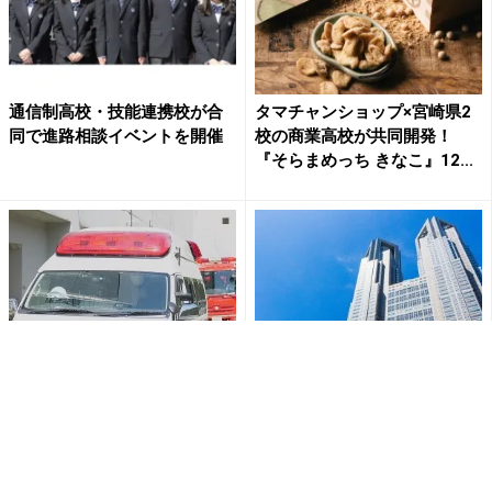
通信制高校・技能連携校が合
タマチャンショップ×宮崎県2
同で進路相談イベントを開催
校の商業高校が共同開発！
『そらまめっち きなこ』12...
高校2年生が「やり投げ」の練
スカート内盗撮、女子生徒と
習中 やりが跳ね返り自身の
キス 東京都が教師2人を懲戒
首に刺さる 病院へ救急搬送
免職 女子生徒に尻を触らせ...