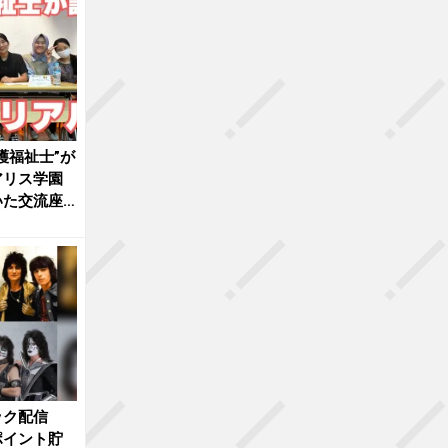
護福祉士”が
アリス学園
いた交流座
ック配信
ポイント貯