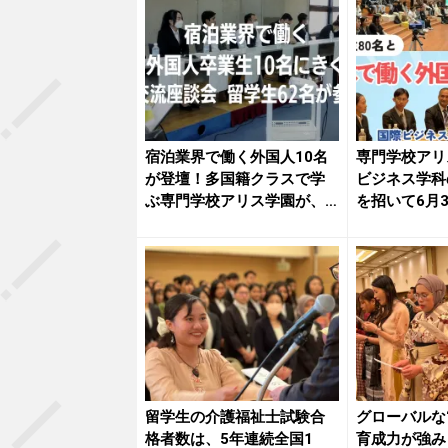
宿泊業界で働く外国人10名
専門学校アリ
が登壇！多国籍クラスで学
ビジネス学科
ぶ専門学校アリス学園が、
を招いて6月
『卒業...
図書...
留学生の介護福祉士試験合
グローバルな
格者数は、5年連続全国1
育成力が強み