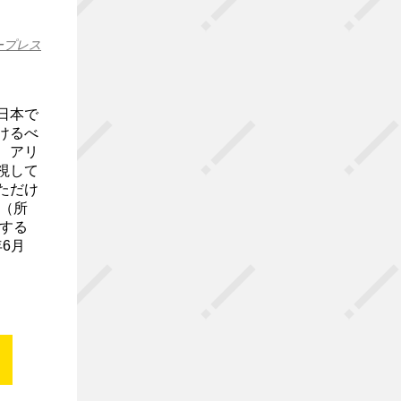
ープレス
日本で
けるべ
、アリ
視して
ただけ
（所
する
6月