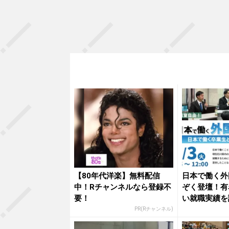
【80年代洋楽】無料配信
日本で働く外
中！Rチャンネルなら登録不
ぞく登壇！有
要！
い就職実績を
園が、今...
PR(Rチャンネル)