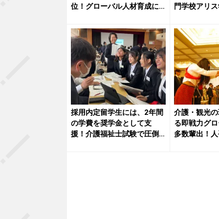
位！グローバル人材育成に
門学校アリス
定評のあ...
書授...
採用内定留学生には、2年間
介護・観光の
の学費を奨学金として支
る即戦力グロ
援！介護福祉士試験で圧倒
多数輩出！人
的な外国...
む地域産...