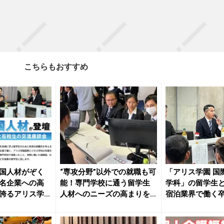
こちらもおすすめ
国人材がぞく
“専攻分野”以外での就職も可
「アリス学園 国
名企業への高
能！専門学校に通う留学生
学科」の留学生
誇るアリス学
人材へのニーズの高まりを
宿泊業界で働く
受け...
流座談...