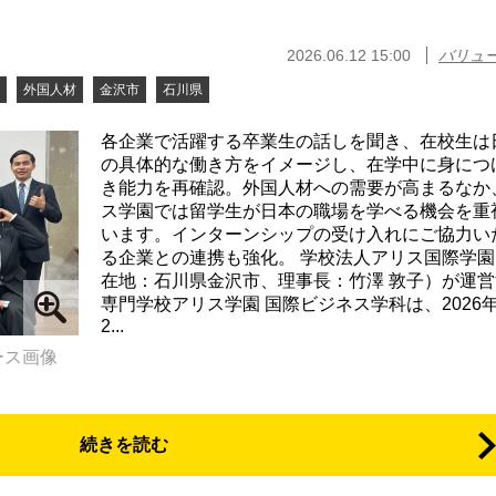
2026.06.12 15:00
バリュ
外国人材
金沢市
石川県
各企業で活躍する卒業生の話しを聞き、在校生は
の具体的な働き方をイメージし、在学中に身につ
き能力を再確認。外国人材への需要が高まるなか
ス学園では留学生が日本の職場を学べる機会を重
います。インターンシップの受け入れにご協力い
る企業との連携も強化。 学校法人アリス国際学園
在地：石川県金沢市、理事長：竹澤 敦子）が運営
専門学校アリス学園 国際ビジネス学科は、2026年
2...
ース画像
続きを読む