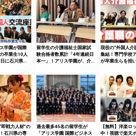
ス学園が国際
留学生の介護福祉士国家試
現役の“外国人介
の卒業生10人
験合格者数累計「4年連続日
集結！専門学校
3日に石川県立
本一」！アリス学園が、介
が卒業生らを招
護福祉...
談会...
“即戦力人材”の
過去最多45名の留学生が
【無料】洋楽ロ
！石川県の専
「アリス学園 国際ビジネス
中！視聴で楽天