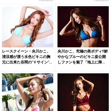
PR(Amazon)
PR(Amazon)
レースクイーン・央川かこ、
央川かこ、究極の美ボディ!!鮮
清涼感が漂う水色ビキニの胸
やかなブルーのビキニ姿公開
元に出来た谷間の"Ｖサイン"...
しファンを魅了「地上に降...