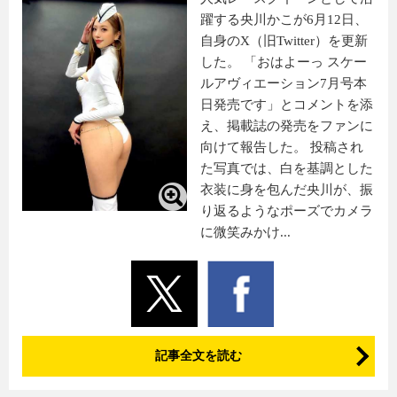
躍する央川かこが6月12日、
自身のX（旧Twitter）を更新
した。 「おはよーっ スケー
ルアヴィエーション7月号本
日発売です」とコメントを添
え、掲載誌の発売をファンに
向けて報告した。 投稿され
た写真では、白を基調とした
衣装に身を包んだ央川が、振
り返るようなポーズでカメラ
に微笑みかけ...
記事全文を読む