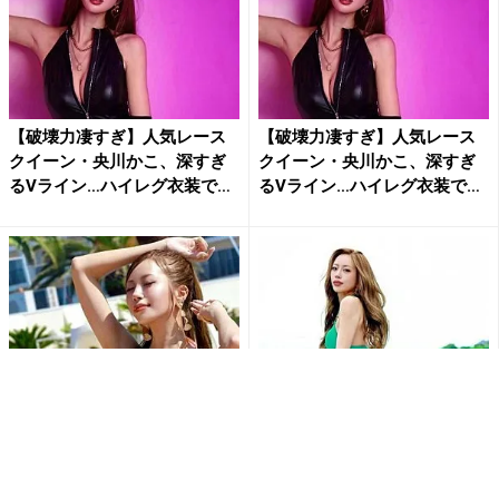
【破壊力凄すぎ】人気レース
【破壊力凄すぎ】人気レース
クイーン・央川かこ、深すぎ
クイーン・央川かこ、深すぎ
るVライン…ハイレグ衣装で
るVライン…ハイレグ衣装で
完...
完...
レースクイーン界の女王・央
央川かこの魅惑のヒップライ
川かこが放つ輝き！眩しすぎ
ンに釘付け！セクシーすぎる
る「夏」の美しさにネットが
ビキニ姿に「素晴らしいお