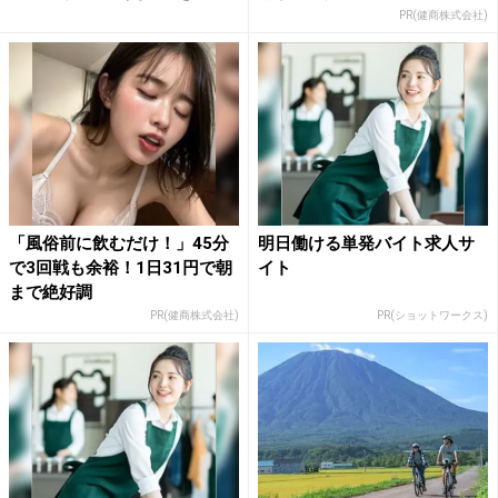
PR(健商株式会社)
「風俗前に飲むだけ！」45分
明日働ける単発バイト求人サ
で3回戦も余裕！1日31円で朝
イト
まで絶好調
PR(健商株式会社)
PR(ショットワークス)