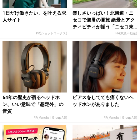
1日だけ働きたい、を叶える求
楽しさいっぱい！北海道・ニ
人サイト
セコで避暑の夏旅 絶景とアク
ティビティが揃う「ニセコ東...
PR(ショットワークス)
PR(東急不動産)
64年の歴史が宿るヘッドホ
ピアスをしてても痛くないヘ
ン、いい意味で「想定外」の
ッドホンがありました
音質
PR(Marshall Group AB)
PR(Marshall Group AB)