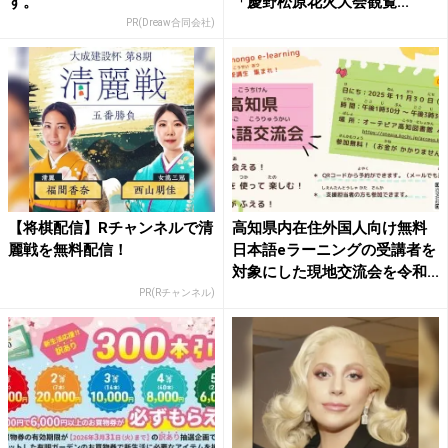
す。
「慶野松原花火大会観覧...
PR(Dreaw合同会社)
【将棋配信】Rチャンネルで清
高知県内在住外国人向け無料
麗戦を無料配信！
日本語eラーニングの受講者を
対象にした現地交流会を令和...
PR(Rチャンネル)