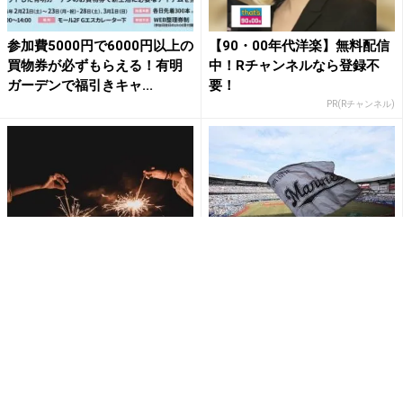
参加費5000円で6000円以上の
【90・00年代洋楽】無料配信
買物券が必ずもらえる！有明
中！Rチャンネルなら登録不
ガーデンで福引きキャ...
要！
PR(Rチャンネル)
《2026夏》目黒区の公園で手
千葉市民を招待！千葉ロッテ
持ち花火ができる！日時と場
マリーンズの公式戦、無料で
所は？
観られるチャンス。応募は3
月...