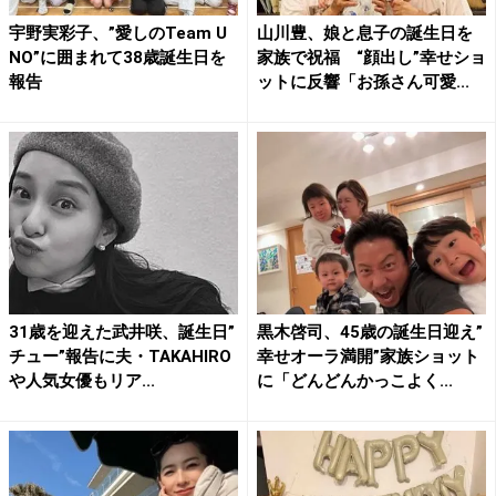
宇野実彩子、”愛しのTeam U
山川豊、娘と息子の誕生日を
NO”に囲まれて38歳誕生日を
家族で祝福 “顔出し”幸せショ
報告
ットに反響「お孫さん可愛...
31歳を迎えた武井咲、誕生日”
黒木啓司、45歳の誕生日迎え”
チュー”報告に夫・TAKAHIRO
幸せオーラ満開”家族ショット
や人気女優もリア...
に「どんどんかっこよく...