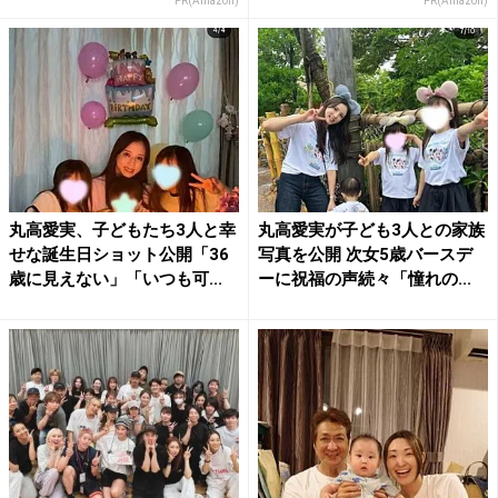
PR(Amazon)
PR(Amazon)
丸高愛実、子どもたち3人と幸
丸高愛実が子ども3人との家族
せな誕生日ショット公開「36
写真を公開 次女5歳バースデ
歳に見えない」「いつも可...
ーに祝福の声続々「憧れの...