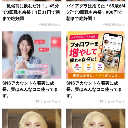
「風俗前に飲むだけ！」45分
バイアグラは捨てた「65歳が4
で3回戦も余裕！1日31円で朝
5分で3回戦も余裕」980円で
まで絶好調
朝まで絶好調！
PR(健商株式会社)
PR(健商株式会社)
SNSアカウントを着実に成
SNSアカウントを着実に成
長。実はみんなココ使ってま
長。実はみんなココ使ってま
す。
す。
PR(Dreaw合同会社)
PR(Dreaw合同会社)