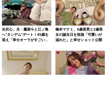
矢沢心、夫・魔裟斗と江ノ島
橋本マナミ、6歳長男と2歳長
へ“タンデム”デート！45歳を
女の誕生日を祝福「可愛いが
迎え「幸せオーラがすごい...
溢れた」と幸せショット公開
DreamAmi、38歳誕生日をホ
丸山礼、29歳バースデーパー
テルで満喫 幸せあふれる笑顔
ティーショット公開「見る度
に祝福続々
にキレイになっていく…」近...