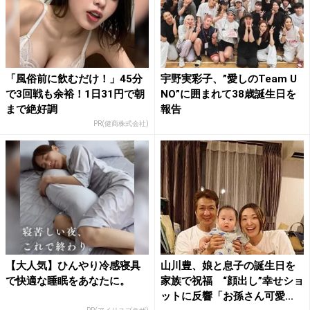
「風俗前に飲むだけ！」45分
宇野実彩子、”愛しのTeam U
で3回戦も余裕！1日31円で朝
NO”に囲まれて38歳誕生日を
まで絶好調
報告
PR(健商株式会社)
【大人気】ひんやり冷感寝具
山川豊、娘と息子の誕生日を
で快適な睡眠をあなたに。
家族で祝福 “顔出し”幸せショ
ットに反響「お孫さん可愛...