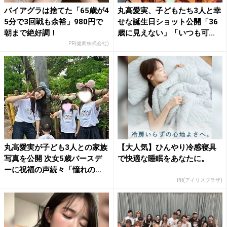
バイアグラは捨てた「65歳が4
丸高愛実、子どもたち3人と幸
5分で3回戦も余裕」980円で
せな誕生日ショット公開「36
朝まで絶好調！
歳に見えない」「いつも可...
PR(健商株式会社)
丸高愛実が子ども3人との家族
【大人気】ひんやり冷感寝具
写真を公開 次女5歳バースデ
で快適な睡眠をあなたに。
ーに祝福の声続々「憧れの...
PR(アイリスプラザ)