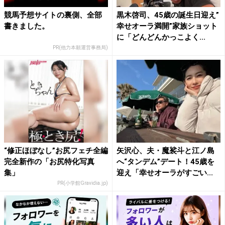
競馬予想サイトの裏側、全部
黒木啓司、45歳の誕生日迎え”
書きました。
幸せオーラ満開”家族ショット
に「どんどんかっこよく...
PR(他力本願運営事務局)
“修正ほぼなし”お尻フェチ全編
矢沢心、夫・魔裟斗と江ノ島
完全新作の「お尻特化写真
へ“タンデム”デート！45歳を
集」
迎え「幸せオーラがすごい...
PR(小学館Gravidia.jp)