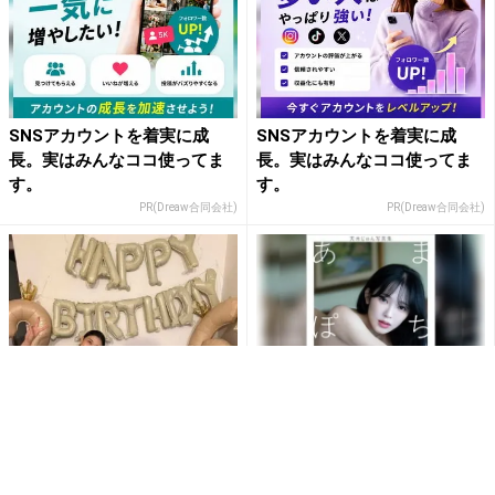
SNSアカウントを着実に成
SNSアカウントを着実に成
長。実はみんなココ使ってま
長。実はみんなココ使ってま
す。
す。
PR(Dreaw合同会社)
PR(Dreaw合同会社)
橋本マナミ、6歳長男と2歳長
天木じゅんのIカップを全解放
女の誕生日を祝福「可愛いが
した｢バストトップの限界表
溢れた」と幸せショット公開
現｣