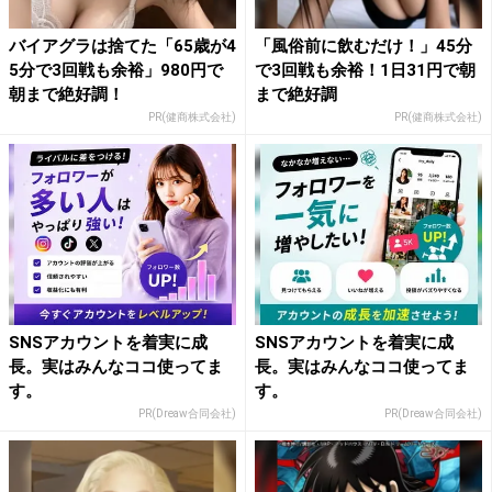
バイアグラは捨てた「65歳が4
「風俗前に飲むだけ！」45分
5分で3回戦も余裕」980円で
で3回戦も余裕！1日31円で朝
朝まで絶好調！
まで絶好調
PR(健商株式会社)
PR(健商株式会社)
SNSアカウントを着実に成
SNSアカウントを着実に成
長。実はみんなココ使ってま
長。実はみんなココ使ってま
す。
す。
PR(Dreaw合同会社)
PR(Dreaw合同会社)