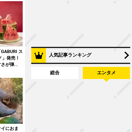
ABURI ス
人気記事ランキング
ノ」発売！
が弾...
総合
エンタメ
サイにおま