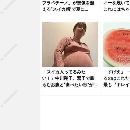
フラペチーノ」が想像を超
ィーを履いて
える“スイカ感”で夏に...
これにはちゃ
った
「スイカ入ってるみた
「すげえ」「
い！」中川翔子、双子で膨
るのはこれだ
らむお腹と“食べたい欲”が止
最も〝キレイ
まらない
える猛者...