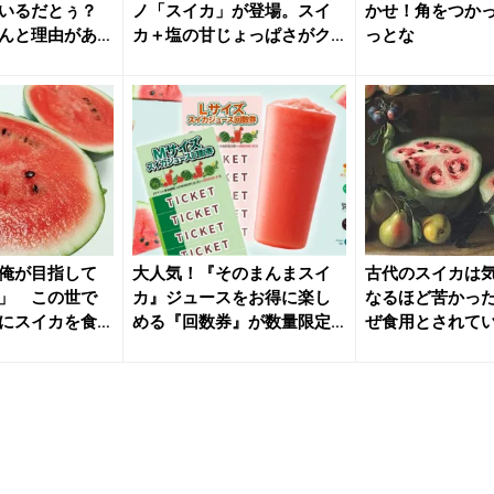
いるだとぅ？
ノ「スイカ」が登場。スイ
かせ！角をつか
んと理由があ
カ＋塩の甘じょっぱさがク
っとな
セになる...
俺が目指して
大人気！『そのまんまスイ
古代のスイカは
」 この世で
カ』ジュースをお得に楽し
なるほど苦かっ
にスイカを食
める『回数券』が数量限定
ぜ食用とされて
登場