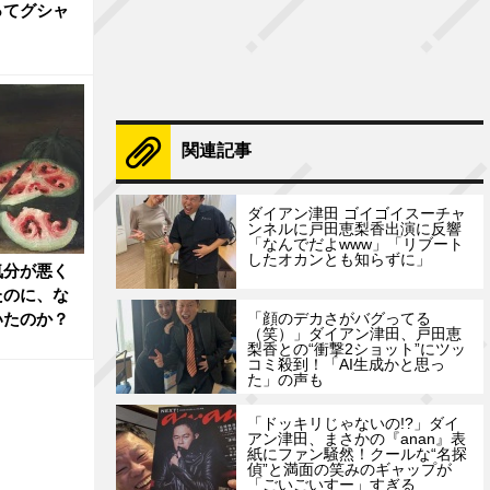
ってグシャ
関連記事
ダイアン津田 ゴイゴイスーチャ
ンネルに戸田恵梨香出演に反響
「なんでだよwww」「リブート
したオカンとも知らずに」
気分が悪く
たのに、な
いたのか？
「顔のデカさがバグってる
（笑）」ダイアン津田、戸田恵
梨香との“衝撃2ショット”にツッ
コミ殺到！「AI生成かと思っ
た」の声も
「ドッキリじゃないの!?」ダイ
アン津田、まさかの『anan』表
紙にファン騒然！クールな“名探
偵”と満面の笑みのギャップが
「ごいごいすー」すぎる