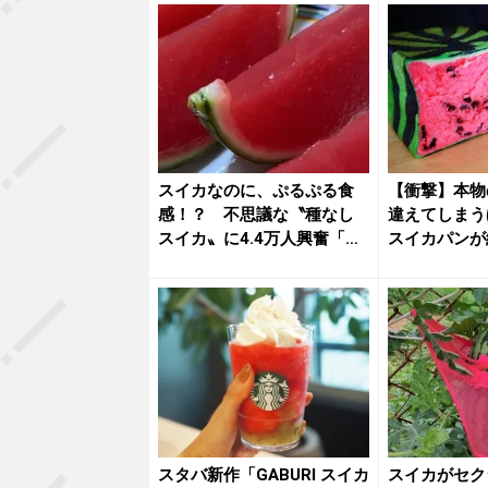
スイカなのに、ぷるぷる食
【衝撃】本物
感！？ 不思議な〝種なし
違えてしまう
スイカ〟に4.4万人興奮「す
スイカパンが
っす...
スタバ新作「GABURI スイカ
スイカがセク