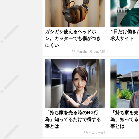
ガシガシ使えるヘッドホ
1日だけ働き
ン。カッターでも傷がつき
求人サイト
にくい
PR(Marshall Group AB)
「持ち家を売る時のNG行
「持ち家を売
為」知ってるだけで得する
為」知ってる
事とは
事とは
PR(イエウール)