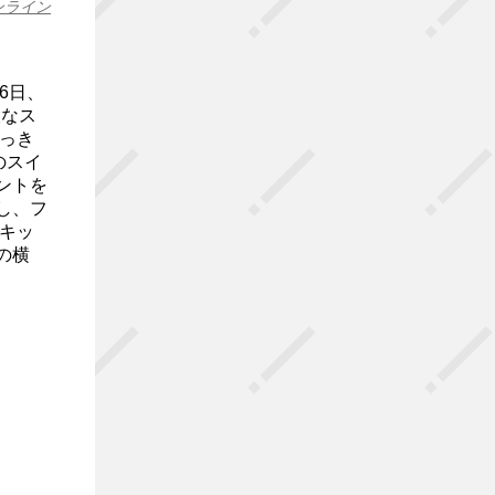
ンライン
6日、
大なス
っき
のスイ
ントを
し、フ
キッ
の横