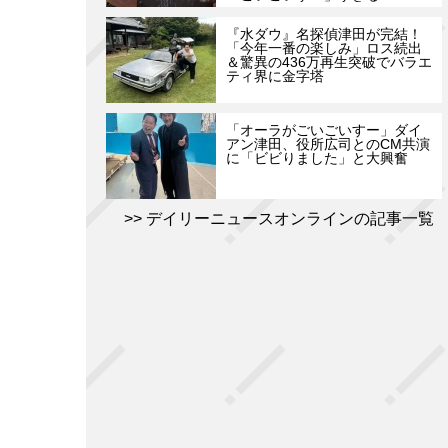
『水ダウ』名探偵津田が完結！
「今年一番の楽しみ」ロス続出
＆驚異の436万再生突破でバラエ
ティ界に金字塔
「オーラがごいごいすー」ダイ
アン津田、役所広司とのCM共演
に「ビビりました」と大興奮
デイリーニュースオンラインの記事一覧