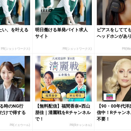
たい、を叶える
明日働ける単発バイト求人
ピアスをしてて
サイト
ヘッドホンがあ
PR(ショットワークス)
PR(ショットワークス)
PR(Mar
る時のNG行
【無料配信】福間香奈×西山
【90・00年代
だけで得する
朋佳｜清麗戦をRチャンネル
信中！Rチャンネ
で！
不要！
PR(イエウール)
PR(Rチャンネル)