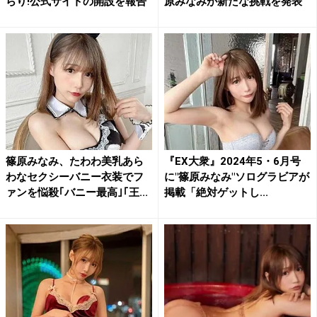
らり!公式サイトの開設を報告
原みなみが新たな挑戦を発表
篠原みなみ、たわわ美乳あら
『EX大衆』2024年5・6月号
わなセクシーバニー衣装でフ
に"篠原みなみ"ソログラビアが
ァンを悩殺｢バニー最高｣｢王...
掲載「絶対ゲットし...