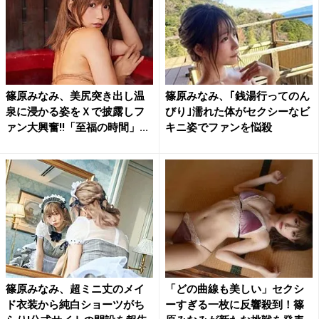
篠原みなみ、美尻突き出し温
篠原みなみ、｢銭湯行ってのん
泉に浸かる姿をＸで披露しフ
びり｣濡れた体がセクシーなビ
ァン大興奮!!「至福の時間」...
キニ姿でファンを悩殺
篠原みなみ、超ミニ丈のメイ
「どの曲線も美しい」セクシ
ド衣装から純白ショーツがち
ーすぎる一枚に反響殺到！篠