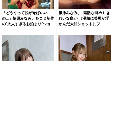
「どうやって脱がせばいい
篠原みなみ、｢素敵な眺め｣｢き
の…」篠原みなみ、冬コミ新作
れいな島が…｣湯船に美尻が浮
の“大人すぎるお泊まり”ショ...
かんだ大胆ショットにフ...
「ヤバい！ これはめでたい」
“お裾分け”にファン歓喜！篠原
篠原みなみ、Tバックでお尻を
みなみ、極上ヒップラインと
突き出す”最高の初日の出...
美脚披露