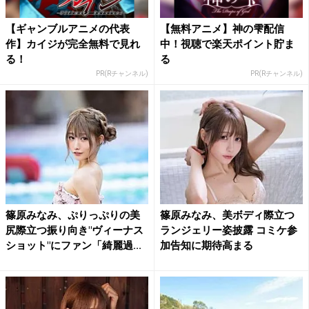
【ギャンブルアニメの代表
【無料アニメ】神の雫配信
作】カイジが完全無料で見れ
中！視聴で楽天ポイント貯ま
る！
る
PR(Rチャンネル)
PR(Rチャンネル)
篠原みなみ、ぷりっぷりの美
篠原みなみ、美ボディ際立つ
尻際立つ振り向き"ヴィーナス
ランジェリー姿披露 コミケ参
ショット"にファン「綺麗過...
加告知に期待高まる