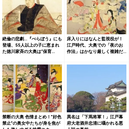
絶倫の悲劇…『べらぼう』にも
床入りにはなんと監視役が！
登場、55人以上の子に恵まれ
江戸時代、大奥での「夜のお
た徳川家斉の大奥は“保育...
作法」はかなり厳しく複雑だ
っ...
禁断の大奥 色情まとめ！”好色
異名は「下馬将軍！」江戸幕
禁止”の奥女中たちが身を焦が
府大老酒井忠清に囁かれる悪