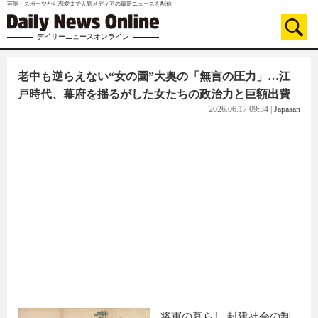
芸能・スポーツから恋愛まで人気メディアの最新ニュースを配信
デイリーニュースオンライン
老中も逆らえない“女の園”大奥の「無言の圧力」…江
戸時代、幕府を揺るがした女たちの政治力と巨額出費
2026.06.17 09:34
|
Japaaan
将軍の暮らし 封建社会の制