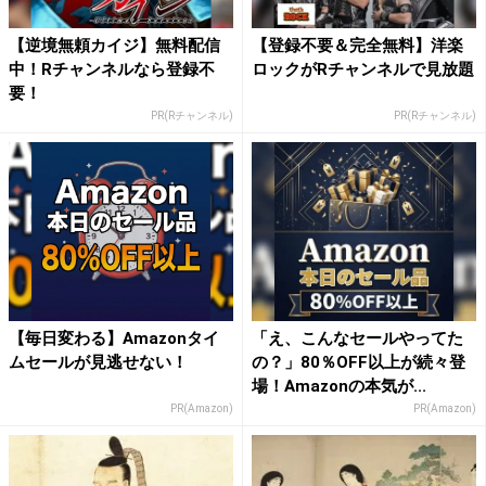
【逆境無頼カイジ】無料配信
【登録不要＆完全無料】洋楽
中！Rチャンネルなら登録不
ロックがRチャンネルで見放題
要！
PR(Rチャンネル)
PR(Rチャンネル)
【毎日変わる】Amazonタイ
「え、こんなセールやってた
ムセールが見逃せない！
の？」80％OFF以上が続々登
場！Amazonの本気が...
PR(Amazon)
PR(Amazon)