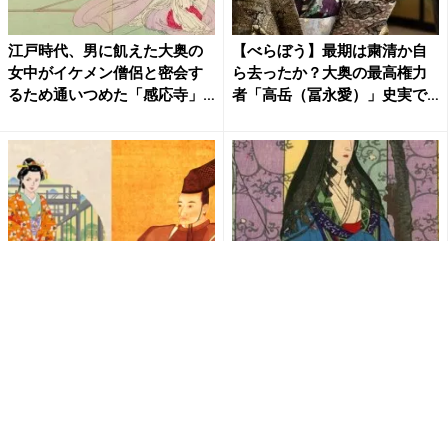
江戸時代、男に飢えた大奥の
【べらぼう】最期は粛清か自
女中がイケメン僧侶と密会す
ら去ったか？大奥の最高権力
るため通いつめた「感応寺」
者「高岳（冨永愛）」史実で
と...
見...
第11代将軍・徳川家斉に仕え
なんとピンチヒッターで将軍
た大奥 御年寄・大崎(映美くら
の側室に！幸運に恵まれた、
ら)の生涯をたどる【大...
徳川家定の母「本寿院」の生
涯