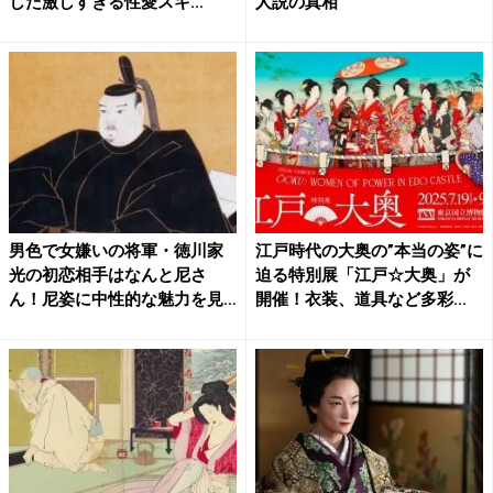
した激しすぎる性愛スキ...
人説の真相
男色で女嫌いの将軍・徳川家
江戸時代の大奥の”本当の姿”に
光の初恋相手はなんと尼さ
迫る特別展「江戸☆大奥」が
ん！尼姿に中性的な魅力を見
開催！衣装、道具など多彩...
た？