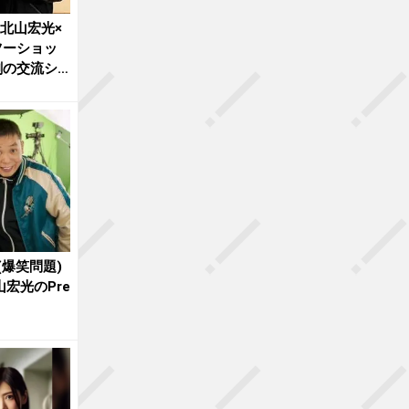
”北山宏光×
ツーショッ
劇の交流シ
(爆笑問題)
山宏光のPre