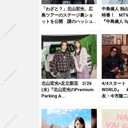
「わざと？」北山宏光、広
中島健人 独
島ツアーのステージ裏ショ
特番！ MTV
ットを公開 謎のハッシュ
『中島健人 Spec
タグにツ...
北山宏光×足立梨花 2/26
4/4スタート
(水)『北山宏光のPremium
WORLD』 
Parking A...
友・今市隆二(