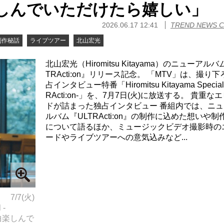
しんでいただけたら嬉しい」
2026.06.17 12:41
TREND NEWS 
制作秘話
ライブツアー
北山宏光
北山宏光（Hiromitsu Kitayama）のニューアルバ
TRActi:on』リリース記念。 「MTV」は、撮り
占インタビュー特番「Hiromitsu Kitayama Special
RActi:on-」を、7月7日(火)に放送する。 貴重な
ドが詰まった独占インタビュー 番組内では、ニュ
ルバム『ULTRActi:on』の制作に込めた想いや制
について語るほか、ミュージックビデオ撮影時の
ードやライブツアーへの意気込みなど...
7/7(火)
 -
全曲楽しんで