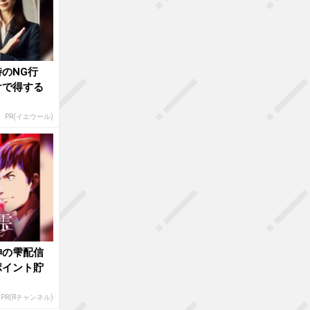
のNG行
けで得する
PR(イエウール)
神の雫配信
ポイント貯
PR(Rチャンネル)