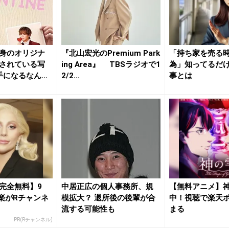
身のオリジナ
『北山宏光のPremium Park
「持ち家を売る時
されている写
ing Area』 TBSラジオで1
為」知ってるだ
手になるなんて
2/2...
事とは
完全無料】9
中居正広の個人事務所、規
【無料アニメ】
洋楽がRチャンネ
模拡大？ 退所後の後輩が合
中！視聴で楽天
流する可能性も
まる
PR(Rチャンネル)