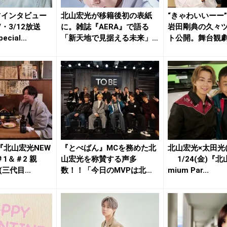
占インタビュー
北山宏光が移籍後初の表紙
“きゃわいいーー
・3/12放送
に。雑誌『AERA』で語る
岩田剛典の久々
ial...
「新天地で見据える未来」
ト公開。舞台観
とは
ョッ...
『北山宏光NEW
『とべばん』MCを務めた北
北山宏光×太田光
＃1＆＃2 親
山宏光を称賛する声多
1/24(金)『北
三代目...
数！！「今日のMVPは北山
mium Par...
くんかも...