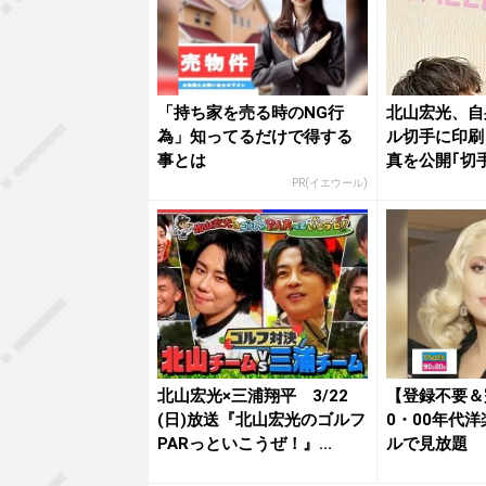
「持ち家を売る時のNG行
北山宏光、自
為」知ってるだけで得する
ル切手に印刷
事とは
真を公開｢切
国民的...
PR(イエウール)
北山宏光×三浦翔平 3/22
【登録不要＆
(日)放送『北山宏光のゴルフ
0・00年代
PARっといこうぜ！』...
ルで見放題