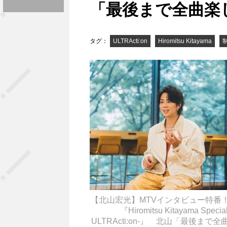
「最後まで全曲楽
タグ：
ULTRActi:on
Hiromitsu Kitayama
【北山宏光】MTVインタビュー特番！ 
『Hiromitsu Kitayama Special
ULTRActi:on-』 北山「最後まで