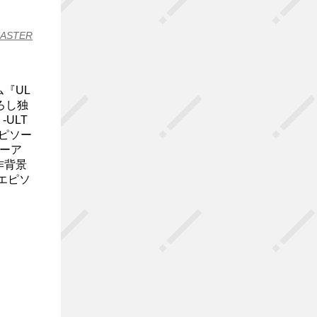
CASTER
ム『UL
下ろし独
 -ULT
エピソー
ーア
作背景
エピソ