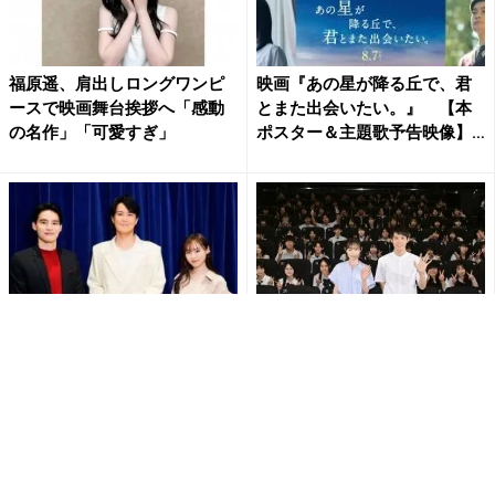
福原遥、肩出しロングワンピ
映画『あの星が降る丘で、君
ースで映画舞台挨拶へ「感動
とまた出会いたい。』 【本
の名作」「可愛すぎ」
ポスター＆主題歌予告映像】
解...
福山雅治、水上恒司&福原遥と
教師役「福原遥＆細田佳央
の3ショットを披露!映画｢あの
太」登壇！ 映画『あの星が
花｣の公開を報告
降る丘で、君とまた出会いた
い。...