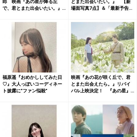
郎 映画『あの星が降る丘
とまた出会いたい。』 【新
で、君とまた出会いたい。』
場面写真7点】＆「最新予告
特報...
映...
福原遥『おめかししてみた日
映画『あの花が咲く丘で、君
♡』大人っぽいコーディネー
とまた出会えたら。』リバイ
ト披露に”ファン悩殺”
バル上映決定！ 『あの星』
本...