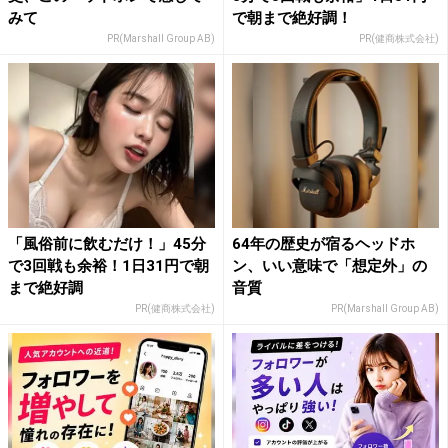
みて
で朝まで絶好調！
PR(Marshall Group AB)
PR(健商株式会社)
「風俗前に飲むだけ！」45分
64年の歴史が宿るヘッドホ
で3回戦も余裕！1日31円で朝
ン、いい意味で「想定外」の
まで絶好調
音質
PR(健商株式会社)
PR(Marshall Group AB)