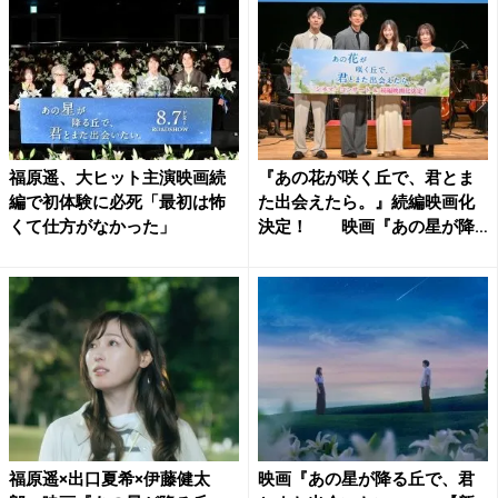
福原遥、大ヒット主演映画続
『あの花が咲く丘で、君とま
編で初体験に必死「最初は怖
た出会えたら。』続編映画化
くて仕方がなかった」
決定！ 映画『あの星が降
る...
福原遥×出口夏希×伊藤健太
映画『あの星が降る丘で、君