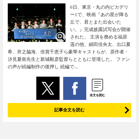
6日、東京・丸の内ピカデリ
ー1で、映画『あの星が降る
丘で、君とまた出会いた
い。』完成披露試写会が開催
された。 主演を務める福原
遥の他、細田佳央太、出口夏
希、井之脇海、倍賞千恵子ら豪華キャストらが、原作者・
汐見夏衛先生と新城毅彦監督らとともに登壇した。 ファン
の声が続編制作の後押し 続編で...
全文を読む
記事全文を読む