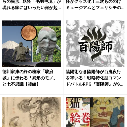
らの異形…妖怪「毛羽毛現」が
怪がグッズ化！三次もののけ
現れる家にはいったい何が起...
ミュージアムとフェリシモの
コ...
徳川家康の終の棲家「駿府
陰陽術なき陰陽師が百鬼夜行
城」に伝わる「異形のモノ」
を率いる！戦略特化型コマン
と七不思議【後編】
ドバトルRPG『百陽師』がS...