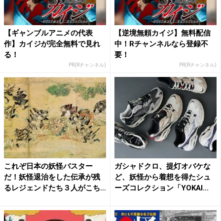
【ギャンブルアニメの代表
【逆境無頼カイジ】無料配信
作】カイジが完全無料で見れ
中！Rチャンネルなら登録不
る！
要！
PR(Rチャンネル)
PR(Rチャンネル)
これぞ日本の妖怪バスター
ガシャドクロ、提灯オバケな
だ！妖怪退治をした伝承が残
ど、妖怪から着想を得たシュ
るレジェンドたち３人がこち
ーズコレクション「YOKAI...
ら！