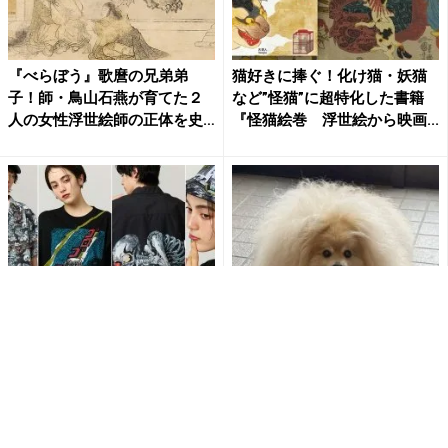
『べらぼう』歌麿の兄弟弟
猫好きに捧ぐ！化け猫・妖猫
子！師・鳥山石燕が育てた２
など”怪猫”に超特化した書籍
人の女性浮世絵師の正体を史
『怪猫絵巻 浮世絵から映画...
料か...
鬼太郎、目玉おやじ、ガシャ
夏が近づくと現れる〝妖怪〟
ドクロも！妖怪まんがの巨匠
激写される 玄関に鎮座する
「水木しげる」とグラニフの
姿に「けうけげんだ」「もふ
コ...
も...