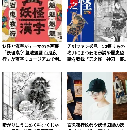
妖怪と漢字がテーマの企画展
刀剣ファン必見！33振りもの
「妖怪漢字 魑魅魍魎 百鬼夜
名刀にまつわる伝説や歴史秘
行」が漢字ミュージアムで開...
話を収録『刀之怪 神刀・霊...
暗がりにうごめく毛むくじゃ
百鬼夜行絵巻や妖怪図鑑の妖