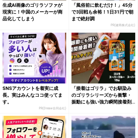
生成AI画像のゴリラソファが
「風俗前に飲むだけ！」45分
現実に！中国のメーカーが商
で3回戦も余裕！1日31円で朝
品化してしまう
まで絶好調
PR(健商株式会社)
SNSアカウントを着実に成
「接着はゴリラ」でお馴染み
長。実はみんなココ使ってま
のゴリラシリーズから衝撃・
す。
振動にも強い強力瞬間接着剤
「...
PR(Dreaw合同会社)