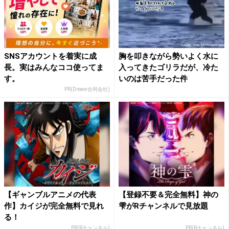
SNSアカウントを着実に成
胸を叩きながら勢いよく水に
長。実はみんなココ使ってま
入ってきたゴリラだが、冷た
す。
いのは苦手だった件
PR(Dreaw合同会社)
【ギャンブルアニメの代表
【登録不要＆完全無料】神の
作】カイジが完全無料で見れ
雫がRチャンネルで見放題
る！
PR(Rチャンネル)
PR(Rチャンネル)