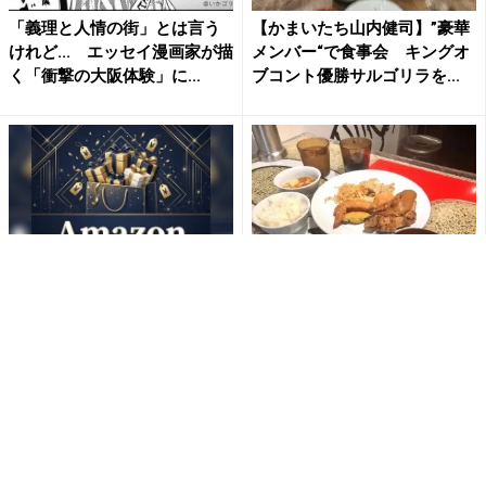
「義理と人情の街」とは言う
【かまいたち山内健司】”豪華
けれど... エッセイ漫画家が描
メンバー“で食事会 キングオ
く「衝撃の大阪体験」に...
ブコント優勝サルゴリラを...
「え、こんなセールやってた
吉祥寺に破格の「550円ランチ
の？」80％OFF以上が続々登
バイキング」がオープン。豚
場！Amazonの本気が...
足に手羽先...メニュー...
PR(Amazon)