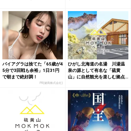
バイアグラは捨てた「65歳が4
ひがし北海道の名湯 川湯温
5分で3回戦も余裕」1日31円
泉の源として有名な「硫黄
で朝まで絶好調！
山」に自然観光を楽しむ拠点
『硫...
PR(健商株式会社)