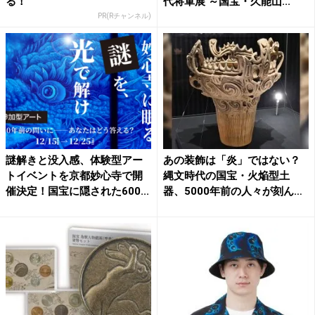
る！
代将軍展 ～国宝・久能山...
PR(Rチャンネル)
謎解きと没入感、体験型アー
あの装飾は「炎」ではない？
トイベントを京都妙心寺で開
縄文時代の国宝・火焔型土
催決定！国宝に隠された600...
器、5000年前の人々が刻ん
だ...