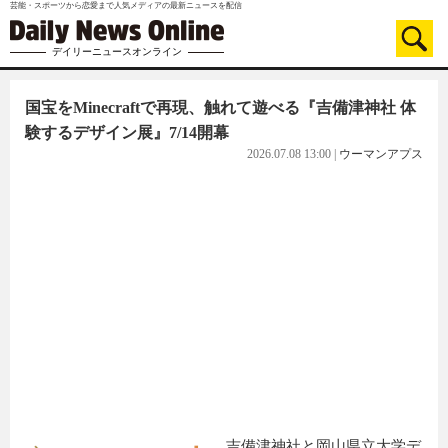
芸能・スポーツから恋愛まで人気メディアの最新ニュースを配信
デイリーニュースオンライン
国宝をMinecraftで再現、触れて遊べる『吉備津神社 体
験するデザイン展』7/14開幕
2026.07.08 13:00
|
ウーマンアプス
吉備津神社と岡山県立大学デ