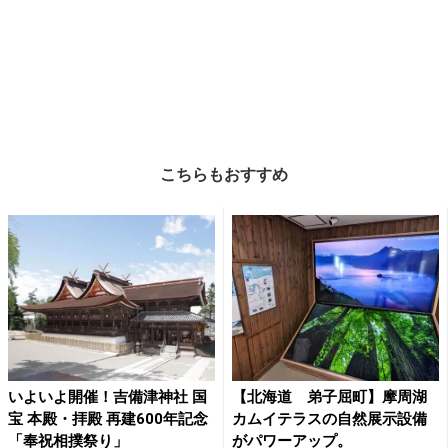
こちらもおすすめ
いよいよ開催！吉備津神社 国
【北海道 弟子屈町】摩周湖
宝 本殿・拝殿 再建600年記念
カムイテラスの自然展示設備
「奉祝相撲祭り」
がパワーアップ。