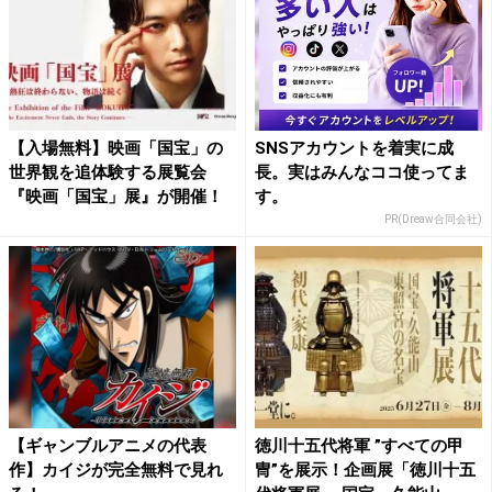
【入場無料】映画「国宝」の
SNSアカウントを着実に成
世界観を追体験する展覧会
長。実はみんなココ使ってま
『映画「国宝」展』が開催！
す。
PR(Dreaw合同会社)
【ギャンブルアニメの代表
徳川十五代将軍 ”すべての甲
作】カイジが完全無料で見れ
冑”を展示！企画展「徳川十五