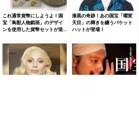
これ通常貨幣にしようよ！国
漆黒の奇跡！あの国宝「曜変
宝「鳥獣人物戯画」のデザイ
天目」の輝きを纏うバケット
ンを使用した貨幣セットが造
ハットが登場！
幣...
【90・00年代洋楽】無料配信
吉沢亮 主演、横浜流星、渡辺
中！Rチャンネルなら登録不
謙らも出演する映画『国宝』
要！
の特報映像が解禁！
PR(Rチャンネル)