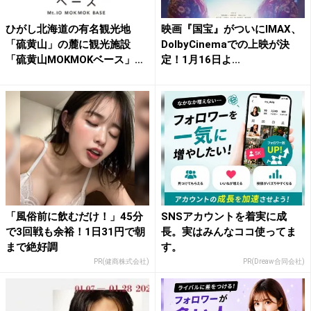
ひがし北海道の有名観光地
映画『国宝』がついにIMAX、
「硫黄山」の麓に観光施設
DolbyCinemaでの上映が決
「硫黄山MOKMOKベース」が
定！1月16日よ...
9...
「風俗前に飲むだけ！」45分
SNSアカウントを着実に成
で3回戦も余裕！1日31円で朝
長。実はみんなココ使ってま
まで絶好調
す。
PR(健商株式会社)
PR(Dreaw合同会社)