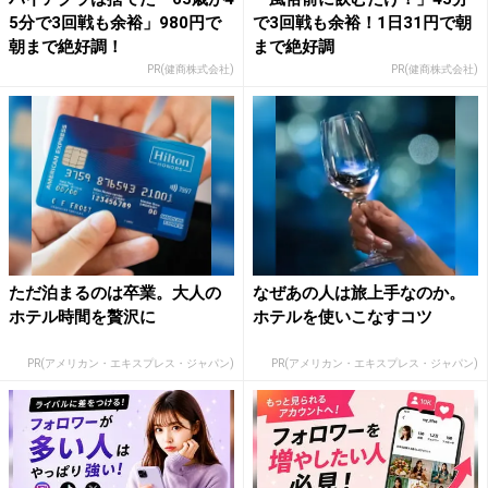
5分で3回戦も余裕」980円で
で3回戦も余裕！1日31円で朝
朝まで絶好調！
まで絶好調
PR(健商株式会社)
PR(健商株式会社)
ただ泊まるのは卒業。大人の
なぜあの人は旅上手なのか。
ホテル時間を贅沢に
ホテルを使いこなすコツ
PR(アメリカン・エキスプレス・ジャパン)
PR(アメリカン・エキスプレス・ジャパン)