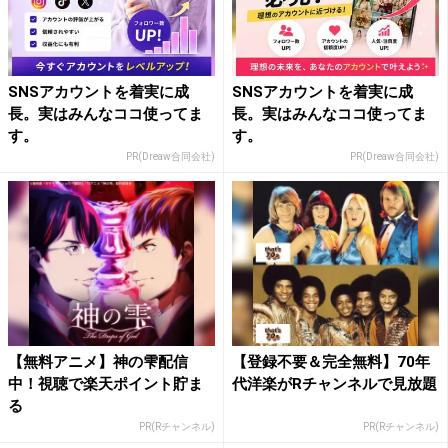
SNSアカウントを着実に成
SNSアカウントを着実に成
長。実はみんなココ使ってま
長。実はみんなココ使ってま
す。
す。
PR(Dreaw合同会社)
PR(Dreaw合同会社)
【無料アニメ】神の雫配信
【登録不要＆完全無料】70年
中！視聴で楽天ポイント貯ま
代洋楽がRチャンネルで見放題
る
PR(Rチャンネル)
PR(Rチャンネル)