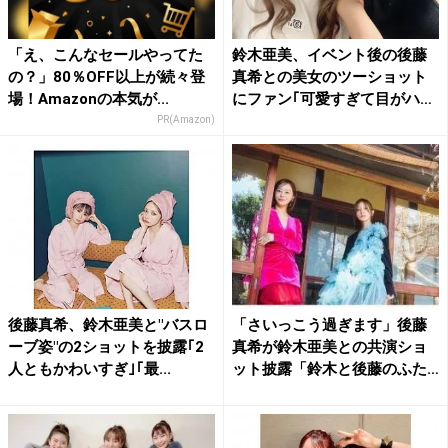
「え、こんなセールやってた
鈴木亜美、イベント後の後藤
の？」80％OFF以上が続々登
真希との美女のツーショット
場！Amazonの本気が...
にファン｢可愛すぎて目がハ
ー...
PR(Amazon)
後藤真希、鈴木亜美と"バスロ
「さいっこう過ぎます」後藤
ーブ姿"の2ショットを披露｢2
真希が鈴木亜美との共演ショ
人ともかわいすぎ｣｢最...
ット披露「鈴木と後藤のふた
り...