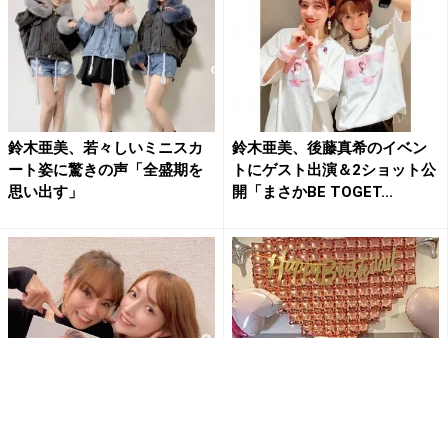
鈴木亜美、若々しいミニスカ
鈴木亜美、後藤真希のイベン
ート姿に驚きの声「全盛期を
トにゲスト出演＆2ショット公
思い出す」
開「まさかBE TOGET...
後藤真希と鈴木亜美の2ショッ
40歳に見えない！後藤真希、
トにネット騒然「2人ともこん
美脚輝くステージ衣装でファ