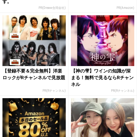
す。
PR(Dreaw合同会社)
PR(Amazon)
【登録不要＆完全無料】洋楽
【神の雫】ワインの知識が深
ロックがRチャンネルで見放題
まる！無料で見るならRチャン
ネル
PR(Rチャンネル)
PR(Rチャンネル)