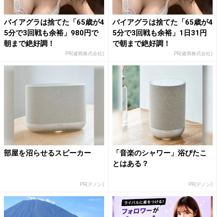
バイアグラは捨てた「65歳が4
バイアグラは捨てた「65歳が4
5分で3回戦も余裕」980円で
5分で3回戦も余裕」1日31円
朝まで絶好調！
で朝まで絶好調！
PR(健商株式会社)
PR(健商株式会社)
部屋を沼らせるスピーカー
「音楽のシャワー」浴びたこ
とはある？
PR(デノン)
PR(デノン)