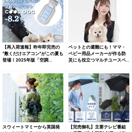
【再入荷速報】昨年即完売の
ペットとの避難にも！ママ・
“敷くだけエアコン”がこの夏も
ベビー用品メーカーが作る防
登場！2025年版「空調...
災にも役立つマルチユースペ
ッ...
スウィートマミーから英国発
【完売御礼】主要テレビ番組