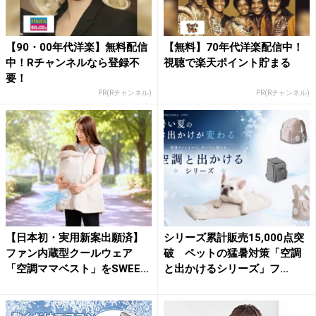
【90・00年代洋楽】無料配信
【無料】70年代洋楽配信中！
中！Rチャンネルなら登録不
視聴で楽天ポイント貯まる
要！
PR(Rチャンネル)
PR(Rチャンネル)
【日本初・実用新案出願済】
シリーズ累計販売15,000点突
ファン内蔵型クールウェア
破 ペットの猛暑対策「空調
「空調ママベスト」をSWEE
と出かけるシリーズ」フ...
T...