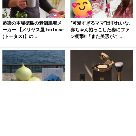
藍染の本場徳島の老舗肌着メ
”可愛すぎるママ”田中れいな、
ーカー 【メリヤス屋 tortoise
赤ちゃん抱っこした姿にファ
(トータス)】の...
ン衝撃!!「また美形がこ...
「淡路島の新玉ねぎ」の通販
初回入荷分が完売！IKKO氏プ
が解禁！毎年即完売の人気商
ロデュースのコスメシリーズ
品が道の駅あわじ公式通販サ
が定番化へ
イ...