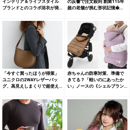
インテリア＆ライフスタイル
の反響で注文殺到 創業115年
ブランドとのコラボ浴衣が発
超の老舗が挑む形状記憶傘...
売...
「今すぐ買ったほうが得策」
赤ちゃんの防寒対策、準備で
ユニクロの2WAYレザーバッ
きてる？「軽いのにあったか
グ、高見えしまくりで超使え...
い」ノースの《シェルブラン
ケ...