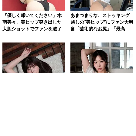
『優しく叩いてください』木
あまつまりな、ストッキング
南美々、美ヒップ突き出した
越しの“美ヒップ”にファン大興
大胆ショットでファンを魅了
奮「芸術的なお尻」「最高...
木南美々、極小ランジェリー
白浜さち、カーディガンはだ
でM字開脚の大胆ポーズ披露
け…スカートたくし上げ…セク
「ドMのむちむち…」ショッ
シーランジェリー露わな乱れ...
ト...