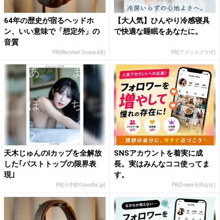
64年の歴史が宿るヘッドホ
【大人気】ひんやり冷感寝具
ン、いい意味で「想定外」の
で快適な睡眠をあなたに。
音質
PR(Marshall Group AB)
PR(アイリスプラザ)
天木じゅんのIカップを全解放
SNSアカウントを着実に成
した｢バストトップの限界表
長。実はみんなココ使ってま
現｣
す。
PR(小学館Gravidia.jp)
PR(Dreaw合同会社)