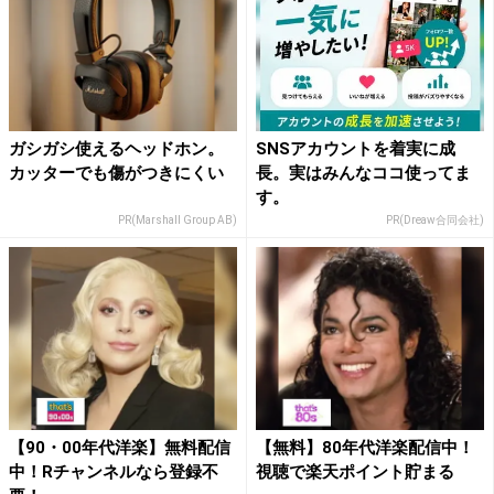
ガシガシ使えるヘッドホン。
SNSアカウントを着実に成
カッターでも傷がつきにくい
長。実はみんなココ使ってま
す。
PR(Marshall Group AB)
PR(Dreaw合同会社)
【90・00年代洋楽】無料配信
【無料】80年代洋楽配信中！
中！Rチャンネルなら登録不
視聴で楽天ポイント貯まる