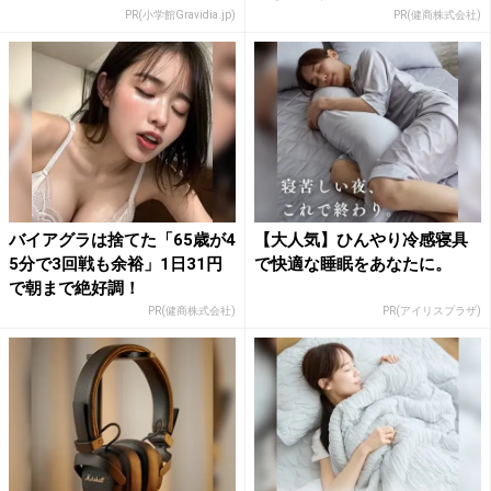
PR(小学館Gravidia.jp)
PR(健商株式会社)
バイアグラは捨てた「65歳が4
【大人気】ひんやり冷感寝具
5分で3回戦も余裕」1日31円
で快適な睡眠をあなたに。
で朝まで絶好調！
PR(健商株式会社)
PR(アイリスプラザ)