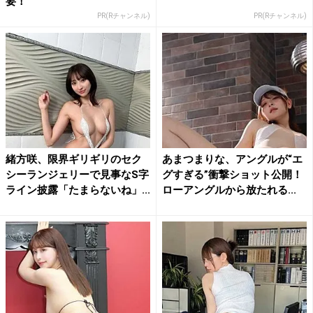
要！
PR(Rチャンネル)
PR(Rチャンネル)
緒方咲、限界ギリギリのセク
あまつまりな、アングルが“エ
シーランジェリーで見事なS字
グすぎる”衝撃ショット公開！
ライン披露「たまらないね」...
ローアングルから放たれる...