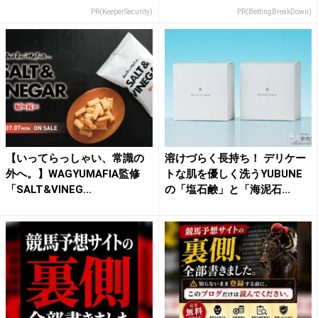
PR(KeeperSecurity)
PR(BettingBreakDown)
【いってらっしゃい、常識の
溶けづらく長持ち！ デリケー
外へ。】WAGYUMAFIA監修
トな肌を優しく洗うYUBUNE
「SALT&VINEG...
の「塩石鹸」と「海泥石...