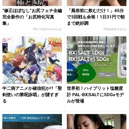
“修正ほぼなし”お尻フェチ全編
「風俗前に飲むだけ！」45分
完全新作の「お尻特化写真
で3回戦も余裕！1日31円で朝
集」
まで絶好調
PR(小学館Gravidia.jp)
PR(健商株式会社)
中二病アニメか確信犯か!?「聖
世界初！ハイブリット塩糖度
剣使いの禁呪詠唱」が謎すぎ
計 PAL-BX|SALTにSDGsモデ
る
ルが登場