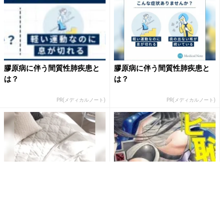
膠原病に伴う間質性肺疾患と
膠原病に伴う間質性肺疾患と
は？
は？
PR(メディカルノート)
PR(メディカルノート)
【大人気】ひんやり冷感寝具
週刊少年ジャンプ『レディ・
で快適な睡眠をあなたに。
ジャスティス』連載打ち切り