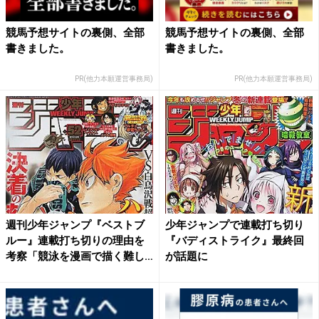
競馬予想サイトの裏側、全部
競馬予想サイトの裏側、全部
書きました。
書きました。
PR(他力本願運営事務局)
PR(他力本願運営事務局)
週刊少年ジャンプ『ベストブ
少年ジャンプで連載打ち切り
ルー』連載打ち切りの理由を
『バディストライク』最終回
考察「競泳を漫画で描く難し
が話題に
さ...