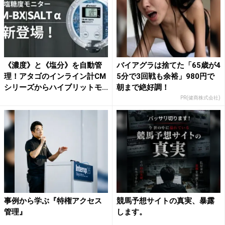
《濃度》と《塩分》を自動管
バイアグラは捨てた「65歳が4
理！アタゴのインライン計CM
5分で3回戦も余裕」980円で
シリーズからハイブリットモ...
朝まで絶好調！
PR(健商株式会社)
事例から学ぶ『特権アクセス
競馬予想サイトの真実、暴露
管理』
します。