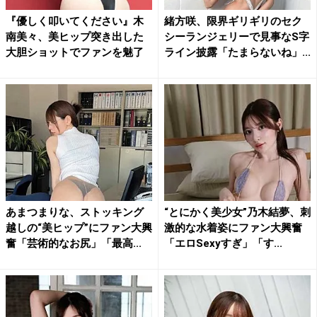
『優しく叩いてください』木
緒方咲、限界ギリギリのセク
南美々、美ヒップ突き出した
シーランジェリーで見事なS字
大胆ショットでファンを魅了
ライン披露「たまらないね」...
あまつまりな、ストッキング
“とにかく美少女”乃木結夢、刺
越しの“美ヒップ”にファン大興
激的な水着姿にファン大興奮
奮「芸術的なお尻」「最高...
「エロSexyすぎ」「す...