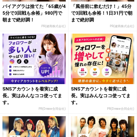
バイアグラは捨てた「65歳が4
「風俗前に飲むだけ！」45分
5分で3回戦も余裕」980円で
で3回戦も余裕！1日31円で朝
朝まで絶好調！
まで絶好調
PR(健商株式会社)
PR(健商株式会社)
SNSアカウントを着実に成
SNSアカウントを着実に成
長。実はみんなココ使ってま
長。実はみんなココ使ってま
す。
す。
PR(Dreaw合同会社)
PR(Dreaw合同会社)