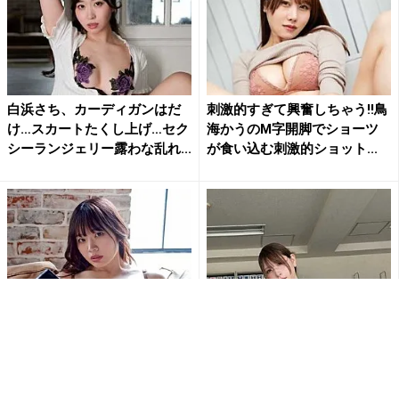
白浜さち、カーディガンはだ
刺激的すぎて興奮しちゃう!!鳥
け…スカートたくし上げ…セク
海かうのM字開脚でショーツ
シーランジェリー露わな乱れ...
が食い込む刺激的ショット...
「刺激的で最高だよ」白川の
「なんて…肉厚だ…」「むちむ
ぞみ、開脚ポーズで大胆ラン
ち最高」あまつまりな、むっ
ジェリー姿公開にファン大興
ちり美ボディ全開ショットに...