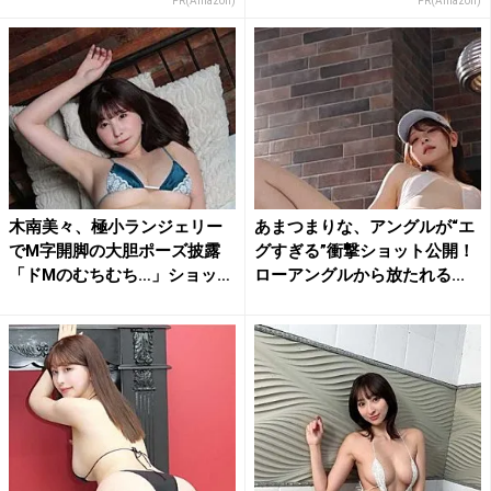
PR(Amazon)
PR(Amazon)
木南美々、極小ランジェリー
あまつまりな、アングルが“エ
でM字開脚の大胆ポーズ披露
グすぎる”衝撃ショット公開！
「ドMのむちむち…」ショッ
ローアングルから放たれる...
ト...