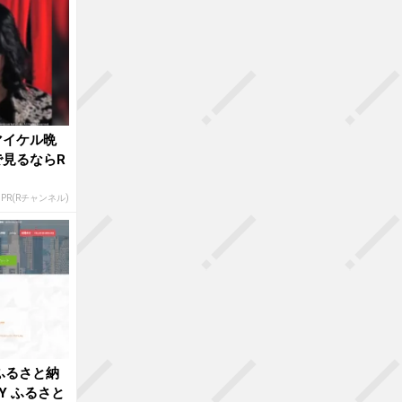
マイケル晩
見るならR
PR(Rチャンネル)
るふるさと納
AY ふるさと