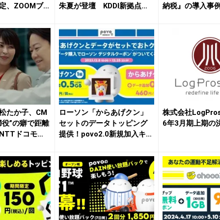
、ZOOMブ...
朱夏が登壇 KDDI新拠点「P
納税』の導入事例を
O...
松たか子、CM
ローソン「からあげクン」
株式会社LogPros
婦役”の癖で距離
セットのデータトッピング
6年3月期上期の
NTTドコモ
提供！povo2.0新規加入キ
ャ...