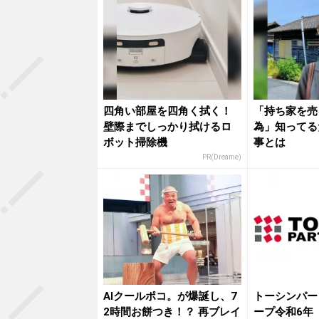
四角い部屋を四角く拭く！
「持ち家を売
壁際までしっかり拭けるロ
為」知ってる
ボット掃除機
事とは
PR(Dreame)
AIクールポコ。が爆誕し、7
トーシンパー
2時間お餅つき！？ 再ブレイ
ープ令和6年（