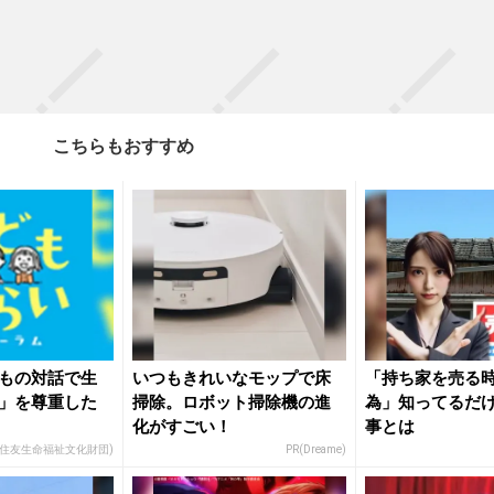
こちらもおすすめ
もの対話で生
いつもきれいなモップで床
「持ち家を売る時
」を尊重した
掃除。ロボット掃除機の進
為」知ってるだ
化がすごい！
事とは
(住友生命福祉文化財団)
PR(Dreame)