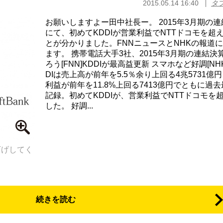
2015.05.14 16:40
タ
お願いしますよー田中社長ー。 2015年3月期の
にて、初めてKDDIが営業利益でNTTドコモを超
とが分かりました。FNNニュースとNHKの報道
ます。 携帯電話大手3社、2015年3月期の連結決
ろう[FNN]KDDIが最高益更新 スマホなど好調[NHK
DIは売上高が前年を5.5％余り上回る4兆5731億
利益が前年を11.8%上回る7413億円でともに過
記録。初めてKDDIが、営業利益でNTTドコモを
した。 好調...
下げしてく
続きを読む