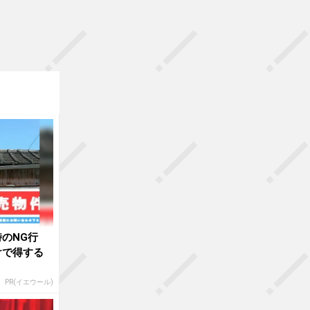
のNG行
けで得する
PR(イエウール)