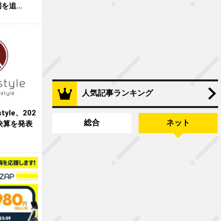
追...
人気記事ランキング
tyle、202
総合
ネット
決算を発表