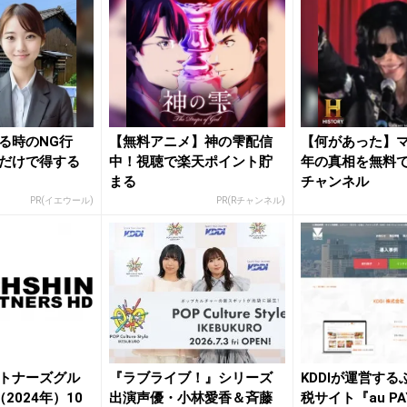
る時のNG行
【無料アニメ】神の雫配信
【何があった】
だけで得する
中！視聴で楽天ポイント貯
年の真相を無料で
まる
チャンネル
PR(イエウール)
PR(Rチャンネル)
トナーズグル
『ラブライブ！』シリーズ
KDDIが運営す
2024年）10
出演声優・小林愛香＆斉藤
税サイト『au P