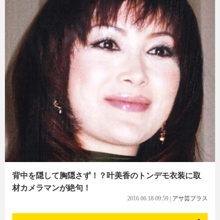
背中を隠して胸隠さず！？叶美香のトンデモ衣装に取
材カメラマンが絶句！
2016.06.18 09:59
|
アサ芸プラス