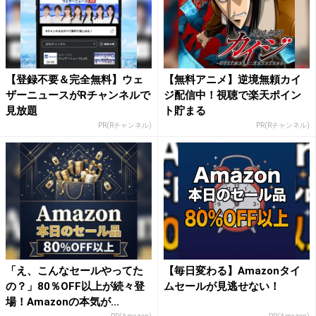
【登録不要＆完全無料】ウェ
【無料アニメ】逆境無頼カイ
ザーニュースがRチャンネルで
ジ配信中！視聴で楽天ポイン
見放題
ト貯まる
PR(Rチャンネル)
PR(Rチャンネル)
「え、こんなセールやってた
【毎日変わる】Amazonタイ
の？」80％OFF以上が続々登
ムセールが見逃せない！
場！Amazonの本気が...