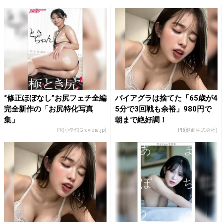
“修正ほぼなし”お尻フェチ全編
バイアグラは捨てた「65歳が4
完全新作の「お尻特化写真
5分で3回戦も余裕」980円で
集」
朝まで絶好調！
PR(小学館Gravidia.jp)
PR(健商株式会社)