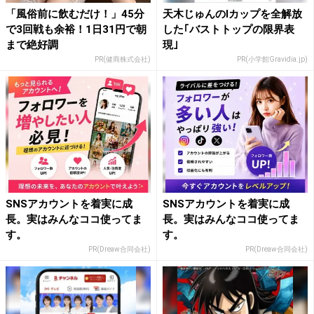
「風俗前に飲むだけ！」45分
天木じゅんのIカップを全解放
で3回戦も余裕！1日31円で朝
した｢バストトップの限界表
まで絶好調
現｣
PR(健商株式会社)
PR(小学館Gravidia.jp)
SNSアカウントを着実に成
SNSアカウントを着実に成
長。実はみんなココ使ってま
長。実はみんなココ使ってま
す。
す。
PR(Dreaw合同会社)
PR(Dreaw合同会社)