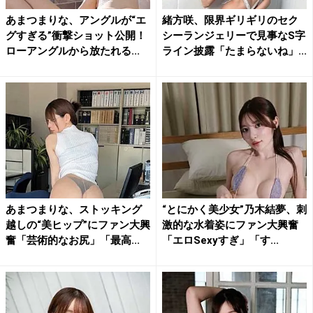
あまつまりな、アングルが“エ
緒方咲、限界ギリギリのセク
グすぎる”衝撃ショット公開！
シーランジェリーで見事なS字
ローアングルから放たれる...
ライン披露「たまらないね」...
あまつまりな、ストッキング
“とにかく美少女”乃木結夢、刺
越しの“美ヒップ”にファン大興
激的な水着姿にファン大興奮
奮「芸術的なお尻」「最高...
「エロSexyすぎ」「す...