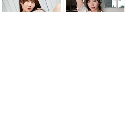
刺激的すぎて興奮しちゃう!!鳥
白浜さち、カーディガンはだ
海かうのM字開脚でショーツ
け…スカートたくし上げ…セク
が食い込む刺激的ショット...
シーランジェリー露わな乱れ...
「なんて…肉厚だ…」「むちむ
「待ち受けにします」東かな
ち最高」あまつまりな、むっ
め、極小ゴールドビキニとス
ちり美ボディ全開ショットに...
ニーカー姿で魅せる衝撃の濡