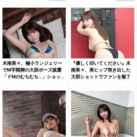
PR(Amazon)
PR(Amazon)
木南美々、極小ランジェリー
『優しく叩いてください』木
でM字開脚の大胆ポーズ披露
南美々、美ヒップ突き出した
「ドMのむちむち…」ショッ
大胆ショットでファンを魅了
ト...