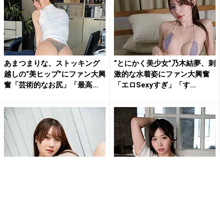
あまつまりな、ストッキング
“とにかく美少女”乃木結夢、刺
越しの“美ヒップ”にファン大興
激的な水着姿にファン大興奮
奮「芸術的なお尻」「最高...
「エロSexyすぎ」「す...
刺激的すぎて興奮しちゃう!!鳥
白浜さち、カーディガンはだ
海かうのM字開脚でショーツ
け…スカートたくし上げ…セク
が食い込む刺激的ショット...
シーランジェリー露わな乱れ...