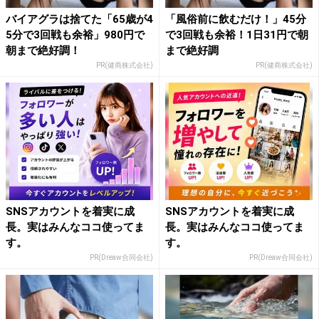
バイアグラは捨てた「65歳が4
「風俗前に飲むだけ！」45分
5分で3回戦も余裕」980円で
で3回戦も余裕！1日31円で朝
朝まで絶好調！
まで絶好調
PR(健商株式会社)
PR(健商株式会社)
SNSアカウントを着実に成
SNSアカウントを着実に成
長。実はみんなココ使ってま
長。実はみんなココ使ってま
す。
す。
PR(Dreaw合同会社)
PR(Dreaw合同会社)