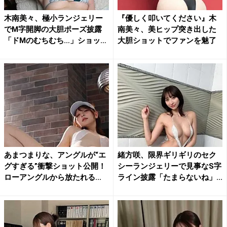
木南美々、極小ランジェリー
『優しく叩いてください』木
でM字開脚の大胆ポーズ披露
南美々、美ヒップ突き出した
「ドMのむちむち…」ショッ
大胆ショットでファンを魅了
ト...
あまつまりな、アングルが“エ
緒方咲、限界ギリギリのセク
グすぎる”衝撃ショット公開！
シーランジェリーで見事なS字
ローアングルから放たれる...
ライン披露「たまらないね」...