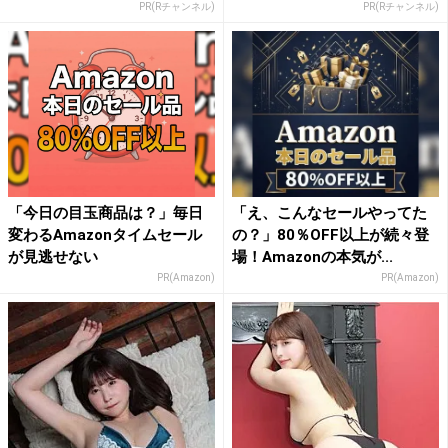
PR(Rチャンネル)
PR(Rチャンネル)
「今日の目玉商品は？」毎日
「え、こんなセールやってた
変わるAmazonタイムセール
の？」80％OFF以上が続々登
が見逃せない
場！Amazonの本気が...
PR(Amazon)
PR(Amazon)