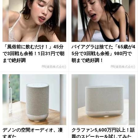
「風俗前に飲むだけ！」45分
バイアグラは捨てた「65歳が4
で3回戦も余裕！1日31円で朝
5分で3回戦も余裕」980円で
まで絶好調
朝まで絶好調！
PR(健商株式会社)
PR(健商株式会社)
デノンの空間オーディオ、凄
クラファン5,600万円以上！話
すぎた
題のスピーカーを試してみた