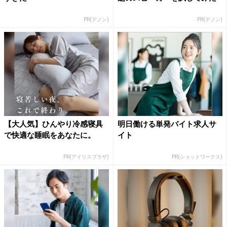
PR(デノン)
PR(デノン)
【大人気】ひんやり冷感寝具
明日働ける単発バイト求人サ
で快適な睡眠をあなたに。
イト
PR(アイリスプラザ)
PR(ショットワークス)