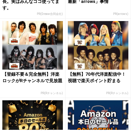
長。実はみんなココ使ってま
最新「arrows」事情
す。
PR(Dreaw合同会社)
PR(arrows)
【登録不要＆完全無料】洋楽
【無料】70年代洋楽配信中！
ロックがRチャンネルで見放題
視聴で楽天ポイント貯まる
PR(Rチャンネル)
PR(Rチャンネル)