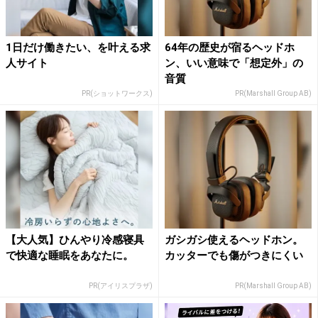
1日だけ働きたい、を叶える求
64年の歴史が宿るヘッドホ
人サイト
ン、いい意味で「想定外」の
音質
PR(ショットワークス)
PR(Marshall Group AB)
【大人気】ひんやり冷感寝具
ガシガシ使えるヘッドホン。
で快適な睡眠をあなたに。
カッターでも傷がつきにくい
PR(アイリスプラザ)
PR(Marshall Group AB)